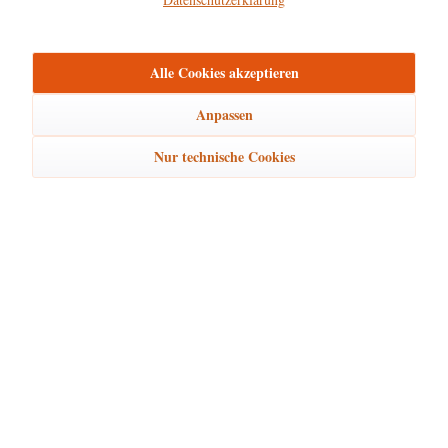
mehr
Bewertungen
0
Alle Cookies akzeptieren
Bewertungen lesen, schreiben und diskutieren...
mehr
Anpassen
Ähnliche Artikel
Nur technische Cookies
Kunden kauften auch
Kunden haben sich ebenfalls angesehen
Hubrig Laden Service
Hubrig Laden Infos
Hubrig Laden Links
Hubrig Laden Newsletter