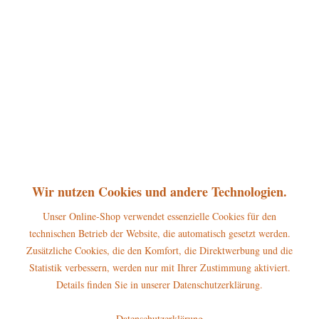
360°
25,50 € *
inkl. MwSt.
zzgl. Versandkosten
sofort lieferbar, Versand innerhalb 1-3 Werktage
In den
Warenkorb
Merken
Bewerten
Artikel-Nr.:
121h0046
P
Wir nutzen Cookies und andere Technologien.
Jetzt
Bonuspunkte sichern
Unser Online-Shop verwendet essenzielle Cookies für den
technischen Betrieb der Website, die automatisch gesetzt werden.
Beschreibung
Zusätzliche Cookies, die den Komfort, die Direktwerbung und die
Erscheinungsjahr 2025, Höhe dieser Hubrig Figur: 6 cm Der Hubrig
Statistik verbessern, werden nur mit Ihrer Zustimmung aktiviert.
Engel mit Drehleier...
mehr
Details finden Sie in unserer Datenschutzerklärung.
Hersteller
Datenschutzerklärung