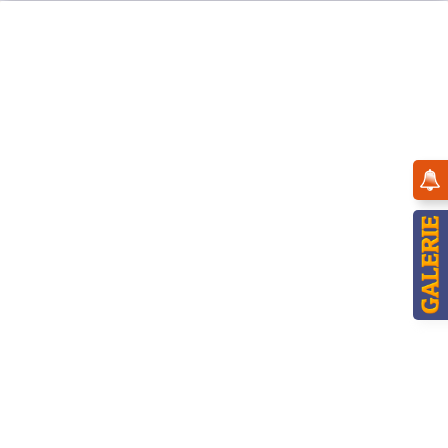
Menü
Hubiduu ®
Topseller
NEU
Hubrig Teddy mini - Kaffeetante