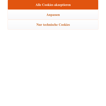
Alle Cookies akzeptieren
Anpassen
30,00 € *
Nur technische Cookies
In den
Warenkorb
Merken
Hubrig Hubiduu ® - Teddy Glücksbärli - mini 7cm