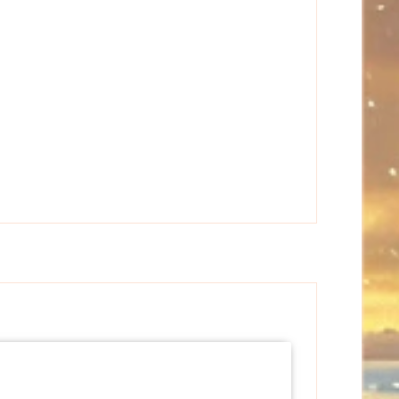
iebevoll handbemalte Figur zeigt eine charmante