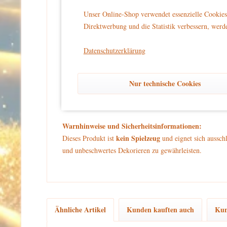
Zuckerwatteverkäuferin, die an ihrem nostalgischen Wage
Unser Online-Shop verwendet essenzielle Cookies 
für den winterlichen Markt ausgestattet.
Direktwerbung und die Statistik verbessern, werde
Der detailreiche Zuckerwattewagen mit seinen feinen Ver
Datenschutzerklärung
Wolken. Die leuchtenden Farben und das glitzernde Schne
Ob als Ergänzung zu Ihrer Winterkinder-Sammlung oder a
Nur technische Cookies
zauberhafte Atmosphäre in Ihrem Zuhause. Lassen Sie si
süßesten Seite.
Warnhinweise und Sicherheitsinformationen:
kein Spielzeug
Dieses Produkt ist
und eignet sich aussch
und unbeschwertes Dekorieren zu gewährleisten.
Ähnliche Artikel
Kunden kauften auch
Kun