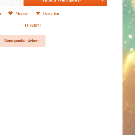
n
Merken
Bewerten
110h0071
t
Bonuspunkte sichern