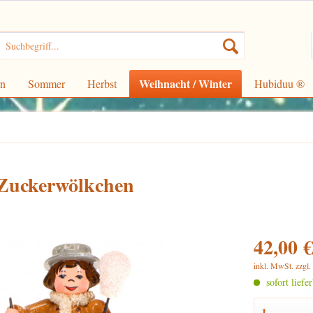
Weihnacht / Winter
rn
Sommer
Herbst
Hubiduu ®
 Zuckerwölkchen
42,00 €
inkl. MwSt.
zzgl
sofort liefe