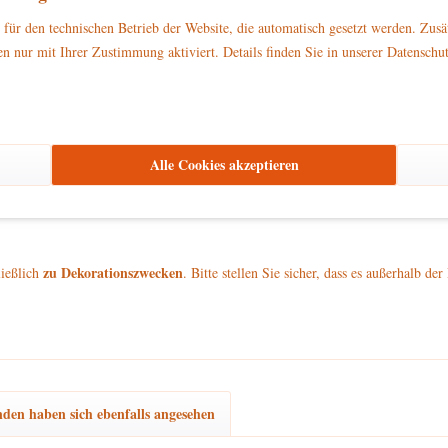
n steht und das süße Wintervergnügen auf traditionelle Weise zaubert. Mit ihr
für den technischen Betrieb der Website, die automatisch gesetzt werden. Zusä
n nur mit Ihrer Zustimmung aktiviert. Details finden Sie in unserer Datenschu
zierungen und dem Schriftzug "Zuckerwatte" weckt Kindheitserinnerungen an d
efinish lassen diese Miniatur zu einem echten Hingucker in Ihrer Winterdekor
ls besonderes Geschenk – dieses Kunstwerk entführt Sie in die romantische We
Alle Cookies akzeptieren
ch von der Handwerkskunst und dem liebevollen Design von Hubrig Volkskunst 
zu Dekorationszwecken
ließlich
. Bitte stellen Sie sicher, dass es außerhalb d
den haben sich ebenfalls angesehen