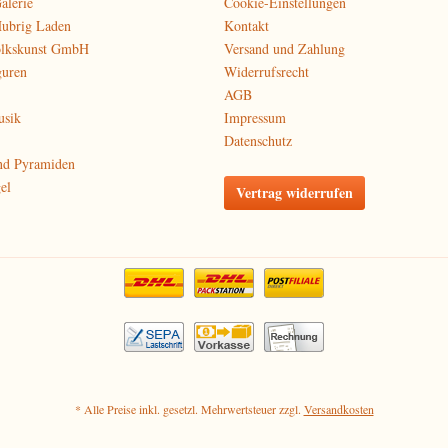
alerie
Cookie-Einstellungen
Hubrig Laden
Kontakt
olkskunst GmbH
Versand und Zahlung
guren
Widerrufsrecht
AGB
usik
Impressum
Datenschutz
nd Pyramiden
el
Vertrag widerrufen
* Alle Preise inkl. gesetzl. Mehrwertsteuer zzgl.
Versandkosten