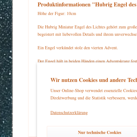
Produktinformationen "Hubrig Engel des
Höhe der Figur: 10cm
Die Hubrig Miniatur Engel des Lichtes gehört zum große
begeistert mit liebevollen Details und ihrem unverwech
Ein Engel verkündet stolz den vierten Advent.
Der Engel hält in beiden Händen einen Adventskranz fes
dem Kopf trägt sie ein goldenes Krönchen. Sie hat gold
Blatt. Der Engel steht auf einem dunkelblauen Sockel.
Wir nutzen Cookies und andere Tech
Für Ihre Sammlung können Sie die Hubrig Miniatur Enge
Unser Online-Shop verwendet essenzielle Cookies 
Direktwerbung und die Statistik verbessern, werde
Warnhinweise und Sicherheitsinformationen:
kein Spielzeug
Dieses Produkt ist
und eignet sich aussch
Datenschutzerklärung
und unbeschwertes Dekorieren zu gewährleisten.
Nur technische Cookies