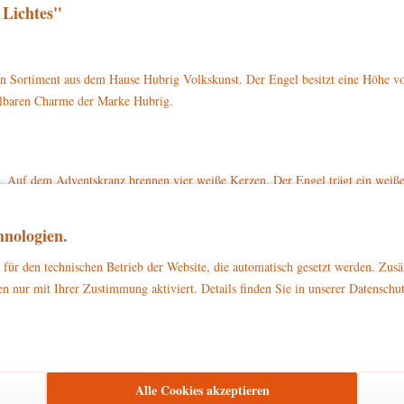
 Lichtes"
n Sortiment aus dem Hause Hubrig Volkskunst. Der Engel besitzt eine Höhe v
selbaren Charme der Marke Hubrig.
t. Auf dem Adventskranz brennen vier weiße Kerzen. Der Engel trägt ein weiß
ene Schuhe an. Der Engel hat auf dem Rücken ein grünes Flügelpaar mit golden
nologien.
l des Lichtes mit der Artikelnummer 121h3004 direkt auf www.hubrig-laden.de
für den technischen Betrieb der Website, die automatisch gesetzt werden. Zusä
n nur mit Ihrer Zustimmung aktiviert. Details finden Sie in unserer Datenschu
zu Dekorationszwecken
ließlich
. Bitte stellen Sie sicher, dass es außerhalb d
Alle Cookies akzeptieren