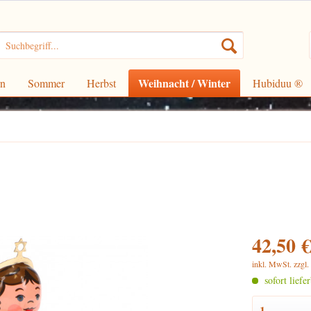
Weihnacht / Winter
rn
Sommer
Herbst
Hubiduu ®
42,50 €
inkl. MwSt.
zzgl
sofort liefe