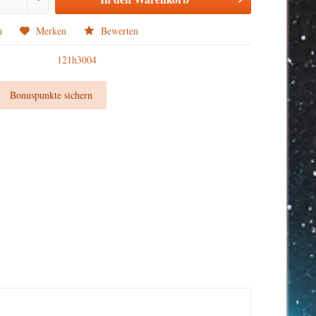
n
Merken
Bewerten
121h3004
t
Bonuspunkte sichern