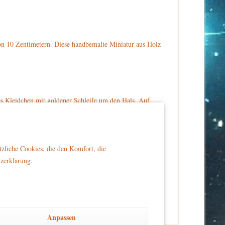
on 10 Zentimetern. Diese handbemalte Miniatur aus Holz
es Kleidchen mit goldener Schleife um den Hals. Auf
en Pünktchen. Vor ihr liegt auf dem Boden ein grünes
 bestellen.
tzliche Cookies, die den Komfort, die
tzerklärung.
er Reichweite von Kindern platziert wird, um Sicherheit
Anpassen