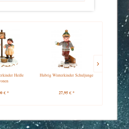
erkinder Heiße
Hubrig Winterkinder Schuljunge
Hubrig 
ronen
Schu
00 € *
27,95 € *
27