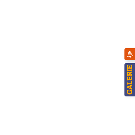
Menü
Das Bonussystem von Hubrig-
Laden.de
Unser Dankeschön für Ihre Treue!
Nur bei uns:
Bei Hubrig-Laden.de erhalten Sie nach jedem
Einkauf wertvolle Bonuspunkte gutgeschrieben.
Für jeden bestellten Euro erhalten Sie von uns einen
Bonuspunkt geschenkt.
Hier ein Beispiel: Sie bestellen Hubrig-Produkte im Wert von 49,85