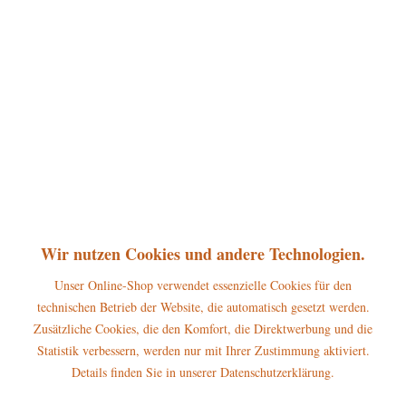
360°
28,95 € *
inkl. MwSt.
zzgl. Versandkosten
sofort lieferbar, Versand innerhalb 1-3 Werktage
In den
Warenkorb
Merken
Bewerten
Artikel-Nr.:
121h0108
Wir nutzen Cookies und andere Technologien.
P
Jetzt
Bonuspunkte sichern
Unser Online-Shop verwendet essenzielle Cookies für den
technischen Betrieb der Website, die automatisch gesetzt werden.
Beschreibung
Zusätzliche Cookies, die den Komfort, die Direktwerbung und die
Statistik verbessern, werden nur mit Ihrer Zustimmung aktiviert.
Erscheinungsjahr 2023 Höhe dieses Hubrig Engel: 6,5 cm
Warnhinweise und...
mehr
Details finden Sie in unserer Datenschutzerklärung.