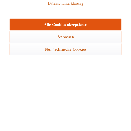
Datenschutzerklärung
Hersteller
mehr
Alle Cookies akzeptieren
Bewertungen
0
Bewertungen lesen, schreiben und diskutieren...
mehr
Anpassen
Nur technische Cookies
Ähnliche Artikel
Kunden kauften auch
Kunden haben sich ebenfalls angesehen
Hubrig Laden Service
Hubrig Laden Infos
Hubrig Laden Links