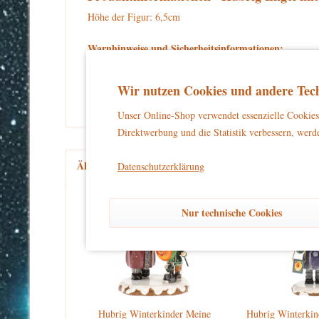
Höhe der Figur: 6,5cm
Warnhinweise und Sicherheitsinformationen:
kein Spielzeug
Dieses Produkt ist
und eignet sich aussch
und unbeschwertes Dekorieren zu gewährleisten.
Wir nutzen Cookies und andere Tech
Unser Online-Shop verwendet essenzielle Cookies 
Direktwerbung und die Statistik verbessern, werde
Ähnliche Artikel
Kunden haben sich ebenfalls an
Datenschutzerklärung
Nur technische Cookies
Hubrig Winterkinder Meine
Hubrig Winterkin