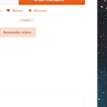
n
Merken
Bewerten
121h0013
t
Bonuspunkte sichern