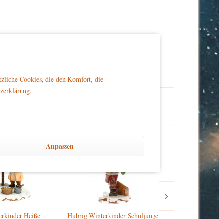
er Reichweite von Kindern platziert wird, um Sicherheit
tzliche Cookies, die den Komfort, die
tzerklärung.
Anpassen
erkinder Heiße
Hubrig Winterkinder Schuljunge
Hubrig 