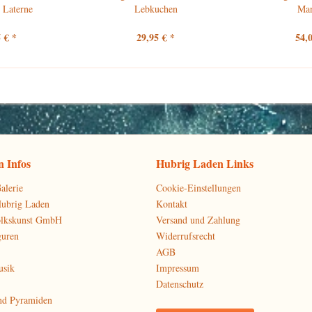
 Laterne
Lebkuchen
Ma
 € *
29,95 € *
54,
 Infos
Hubrig Laden Links
alerie
Cookie-Einstellungen
Hubrig Laden
Kontakt
olkskunst GmbH
Versand und Zahlung
guren
Widerrufsrecht
AGB
usik
Impressum
Datenschutz
nd Pyramiden