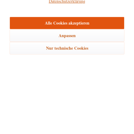
Datenschutzerklärung
mehr
Alle Cookies akzeptieren
Bewertungen
0
Bewertungen lesen, schreiben und diskutieren...
mehr
Anpassen
Nur technische Cookies
Ähnliche Artikel
Kunden kauften auch
Kunden haben sich ebenfalls angesehen
Hubrig Laden Service
Hubrig Laden Infos
Hubrig Laden Links