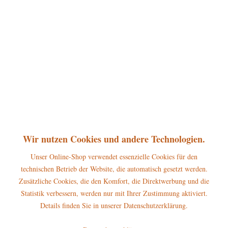
360°
Dieser Artikel steht derzeit nicht zur Verfügung!
25,50 € *
inkl. MwSt.
zzgl. Versandkosten
Lieferzeit ca. 5 Tage
Merken
Bewerten
Artikel-Nr.:
121h0030
Wir nutzen Cookies und andere Technologien.
P
Jetzt
Bonuspunkte sichern
Unser Online-Shop verwendet essenzielle Cookies für den
technischen Betrieb der Website, die automatisch gesetzt werden.
Beschreibung
Zusätzliche Cookies, die den Komfort, die Direktwerbung und die
Höhe der Figur: 6,5cm Die Hubrig Miniatur Engel mit Saxophon
Statistik verbessern, werden nur mit Ihrer Zustimmung aktiviert.
gehört zum großen Sortiment aus...
mehr
Details finden Sie in unserer Datenschutzerklärung.
Hersteller