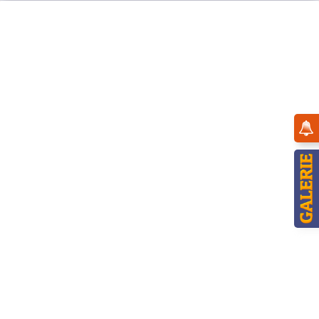
Menü
Engelwolken
Zubehörteile und Ersatzeile für Original Hubrig Figuren und
Pyramiden
mehr erfahren »
Topseller