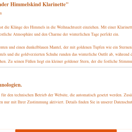
nder Himmelskind Klarinette"
m
sst die Klänge des Himmels in die Weihnachtszeit einziehen. Mit einer Klarine
estliche Atmosphäre und den Charme der winterlichen Tage perfekt ein.
kzenten und einen dunkelblauen Mantel, der mit goldenen Tupfen wie ein Sterne
tels und die goldverzierten Schuhe runden das winterliche Outfit ab, während
hen. Zu seinen Füßen liegt ein kleiner goldener Stern, der die festliche Stimmu
elt dieses Kunstwerk die hohe Qualität und Detailverliebtheit der Hubrig Volksk
ngt mit seinen feinen Details und der stimmungsvollen Ausstrahlung Glanz in
nologien.
nderen Stücks verzaubern und holen Sie sich ein Stück weihnachtlicher Tradit
für den technischen Betrieb der Website, die automatisch gesetzt werden. Zusä
e der Weihnachtszeit für immer bewahrt.
n nur mit Ihrer Zustimmung aktiviert. Details finden Sie in unserer Datenschu
zu Dekorationszwecken
ließlich
. Bitte stellen Sie sicher, dass es außerhalb d