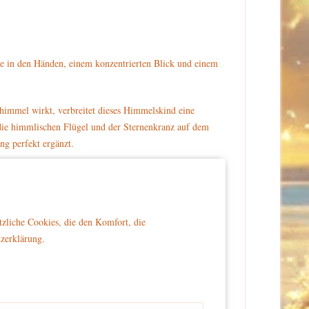
tte in den Händen, einem konzentrierten Blick und einem
nhimmel wirkt, verbreitet dieses Himmelskind eine
 die himmlischen Flügel und der Sternenkranz auf dem
ng perfekt ergänzt.
unst wider. Ob als Einzelstück oder als Teil einer
 jede Weihnachtsdekoration.
ion und musikalischen Zaubers nach Hause. Ein
tzliche Cookies, die den Komfort, die
tzerklärung.
er Reichweite von Kindern platziert wird, um Sicherheit