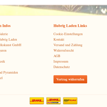
 Infos
Hubrig Laden Links
alerie
Cookie-Einstellungen
Hubrig Laden
Kontakt
olkskunst GmbH
Versand und Zahlung
guren
Widerrufsrecht
AGB
usik
Impressum
Datenschutz
nd Pyramiden
el
Vertrag widerrufen