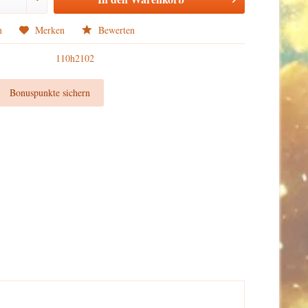
n
Merken
Bewerten
110h2102
t
Bonuspunkte sichern