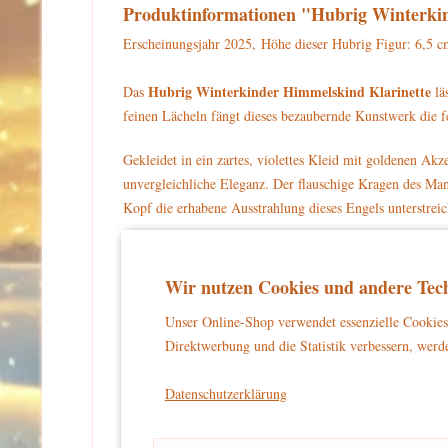
Produktinformationen "Hubrig Winterki
Erscheinungsjahr 2025, Höhe dieser Hubrig Figur: 6,5 c
Hubrig Winterkinder Himmelskind Klarinette
Das
lä
feinen Lächeln fängt dieses bezaubernde Kunstwerk die f
Gekleidet in ein zartes, violettes Kleid mit goldenen A
unvergleichliche Eleganz. Der flauschige Kragen des Man
Kopf die erhabene Ausstrahlung dieses Engels unterstreic
Handgefertigt und mit liebevoller Präzision bemalt, spieg
Winterkinder-Sammlung – das Himmelskind Klarinette bri
Wir nutzen Cookies und andere Tech
Lassen Sie sich von der Magie und Harmonie dieses beso
Unser Online-Shop verwendet essenzielle Cookies 
einzigartiges Sammlerstück, das die Schönheit und Freud
Direktwerbung und die Statistik verbessern, werde
Warnhinweise und Sicherheitsinformationen:
Datenschutzerklärung
kein Spielzeug
Dieses Produkt ist
und eignet sich aussch
und unbeschwertes Dekorieren zu gewährleisten.