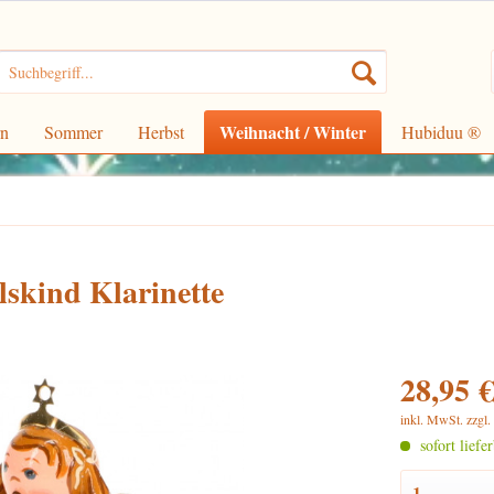
Weihnacht / Winter
rn
Sommer
Herbst
Hubiduu ®
skind Klarinette
28,95 €
inkl. MwSt.
zzgl
sofort liefe