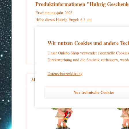
Produktinformationen "Hubrig Geschenk
Erscheinungsjahr 2023
Höhe dieses Hubrig Engel: 6,5 cm
Warnhinweise und Sicherheitsinformationen:
kein Spielzeug
Dieses Produkt ist
und eignet sich aussch
Wir nutzen Cookies und andere Tech
und unbeschwertes Dekorieren zu gewährleisten.
Unser Online-Shop verwendet essenzielle Cookies 
Direktwerbung und die Statistik verbessern, werde
Datenschutzerklärung
Ähnliche Artikel
Kunden kauften auch
Kun
Nur technische Cookies