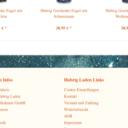
nke Engel mit
Hubrig Geschenke Engel mit
Hubrig Gesch
rlein
Schneemann
Weihna
 € *
28,95 € *
28,
 Infos
Hubrig Laden Links
alerie
Cookie-Einstellungen
Hubrig Laden
Kontakt
olkskunst GmbH
Versand und Zahlung
guren
Widerrufsrecht
AGB
usik
Impressum