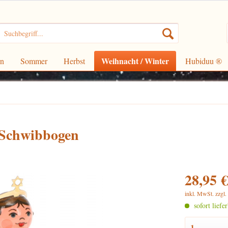
Weihnacht / Winter
rn
Sommer
Herbst
Hubiduu ®
 Schwibbogen
28,95 €
inkl. MwSt.
zzgl
sofort liefe