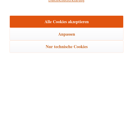
mehr
Bewertungen
0
Alle Cookies akzeptieren
Bewertungen lesen, schreiben und diskutieren...
mehr
Anpassen
Ähnliche Artikel
Nur technische Cookies
Kunden kauften auch
Kunden haben sich ebenfalls angesehen
Hubrig Laden Service
Hubrig Laden Infos
Hubrig Laden Links
Hubrig Laden Newsletter