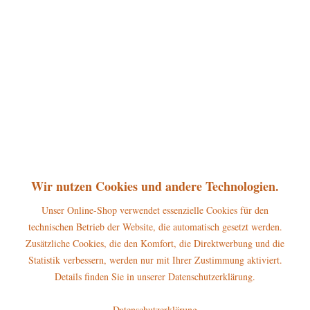
360°
54,50 € *
inkl. MwSt.
zzgl. Versandkosten
sofort lieferbar, Versand innerhalb 1-3 Werktage
In den
Warenkorb
Merken
Bewerten
Artikel-Nr.:
121h1013
P
Wir nutzen Cookies und andere Technologien.
Jetzt
Bonuspunkte sichern
Unser Online-Shop verwendet essenzielle Cookies für den
technischen Betrieb der Website, die automatisch gesetzt werden.
Beschreibung
Zusätzliche Cookies, die den Komfort, die Direktwerbung und die
Erscheinungsjahr 2024, Höhe dieser Hubrig Figur: 16 cm Erleben Sie
Statistik verbessern, werden nur mit Ihrer Zustimmung aktiviert.
den „Hubrig Engel mit...
mehr
Details finden Sie in unserer Datenschutzerklärung.
Hersteller
Datenschutzerklärung