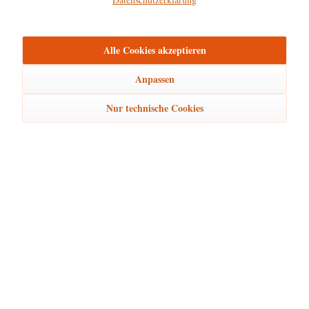
mehr
Bewertungen
0
Alle Cookies akzeptieren
Bewertungen lesen, schreiben und diskutieren...
mehr
Anpassen
Ähnliche Artikel
Nur technische Cookies
Kunden kauften auch
Kunden haben sich ebenfalls angesehen
Hubrig Laden Service
Hubrig Laden Infos
Hubrig Laden Links
Hubrig Laden Newsletter