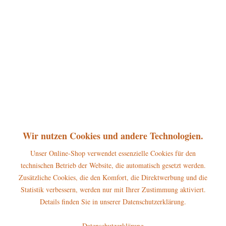
360°
37,50 € *
inkl. MwSt.
zzgl. Versandkosten
sofort lieferbar, Versand innerhalb 1-3 Werktage
In den
Warenkorb
Merken
Bewerten
Artikel-Nr.:
121h0201
P
Wir nutzen Cookies und andere Technologien.
Jetzt
Bonuspunkte sichern
Unser Online-Shop verwendet essenzielle Cookies für den
technischen Betrieb der Website, die automatisch gesetzt werden.
Beschreibung
Zusätzliche Cookies, die den Komfort, die Direktwerbung und die
Höhe der Figur: 6,5cm Diese handbemalte Hubrig Figur aus Holz
Statistik verbessern, werden nur mit Ihrer Zustimmung aktiviert.
begeistert mit liebevollen...
mehr
Details finden Sie in unserer Datenschutzerklärung.
Hersteller
Datenschutzerklärung