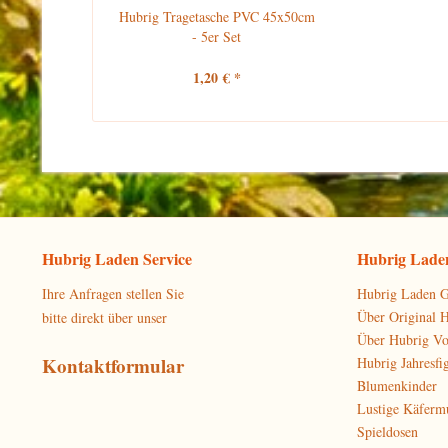
Hubrig Tragetasche PVC 45x50cm
- 5er Set
1,20 € *
Hubrig Laden Service
Hubrig Laden
Ihre Anfragen stellen Sie
Hubrig Laden G
Über Original 
bitte direkt über unser
Über Hubrig V
Kontaktformular
Hubrig Jahresfi
Blumenkinder
Lustige Käferm
Spieldosen