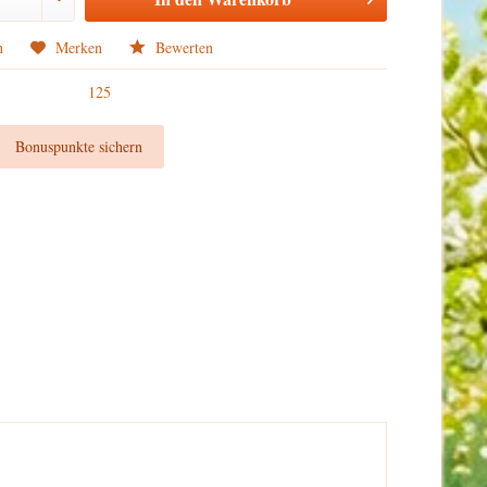
n
Merken
Bewerten
125
t
Bonuspunkte sichern