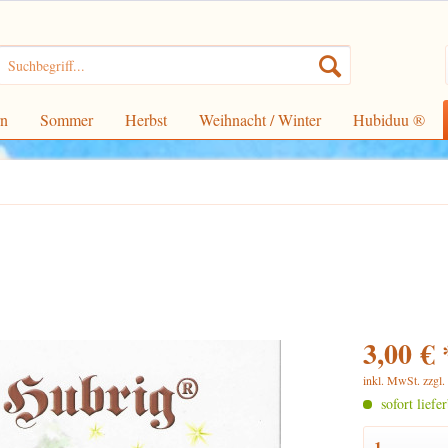
rn
Sommer
Herbst
Weihnacht / Winter
Hubiduu ®
3,00 € 
inkl. MwSt.
zzgl
sofort liefe