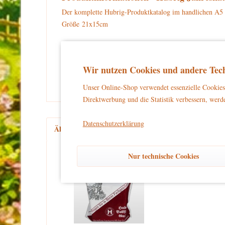
Der komplette Hubrig-Produktkatalog im handlichen A5
Größe 21x15cm
Warnhinweise und Sicherheitsinformationen:
kein Spielzeug
Dieses Produkt ist
und eignet sich aussch
Wir nutzen Cookies und andere Tech
und unbeschwertes Dekorieren zu gewährleisten.
Unser Online-Shop verwendet essenzielle Cookies 
Direktwerbung und die Statistik verbessern, werde
Datenschutzerklärung
Ähnliche Artikel
Kunden kauften auch
Kun
Nur technische Cookies