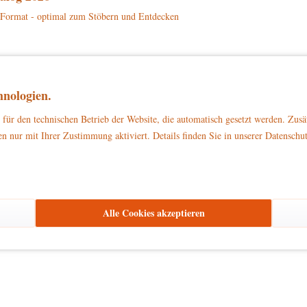
 Format - optimal zum Stöbern und Entdecken
zu Dekorationszwecken
ließlich
. Bitte stellen Sie sicher, dass es außerhalb d
nologien.
für den technischen Betrieb der Website, die automatisch gesetzt werden. Zusä
n nur mit Ihrer Zustimmung aktiviert. Details finden Sie in unserer Datenschu
den haben sich ebenfalls angesehen
Alle Cookies akzeptieren