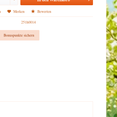
n
Merken
Bewerten
251h0014
t
Bonuspunkte sichern