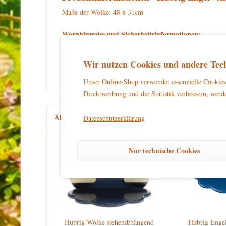
Maße der Wolke: 48 x 31cm
Warnhinweise und Sicherheitsinformationen:
kein Spielzeug
Dieses Produkt ist
und eignet sich aussch
und unbeschwertes Dekorieren zu gewährleisten.
Wir nutzen Cookies und andere Tech
Unser Online-Shop verwendet essenzielle Cookies 
Direktwerbung und die Statistik verbessern, werde
Ähnliche Artikel
Kunden kauften auch
Kun
Datenschutzerklärung
Nur technische Cookies
Hubrig Wolke stehend/hängend
Hubrig Engel