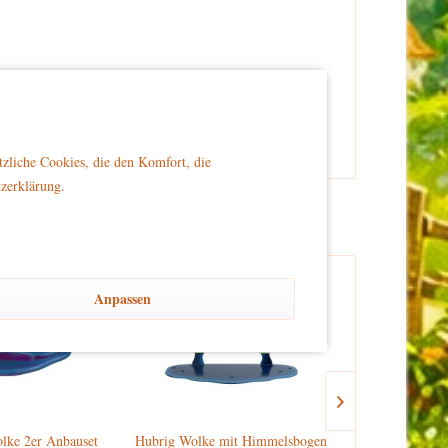
er Reichweite von Kindern platziert wird, um Sicherheit
tzliche Cookies, die den Komfort, die
tzerklärung.
Anpassen
Versandkostenfrei
lke 2er Anbauset
Hubrig Wolke mit Himmelsbogen
Hubrig Orge