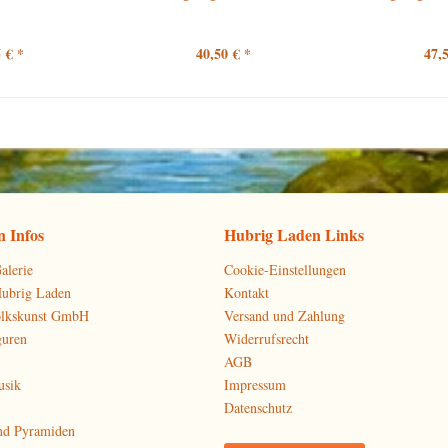
 € *
40,50 € *
47,
 Infos
Hubrig Laden Links
alerie
Cookie-Einstellungen
Hubrig Laden
Kontakt
olkskunst GmbH
Versand und Zahlung
guren
Widerrufsrecht
AGB
usik
Impressum
Datenschutz
nd Pyramiden