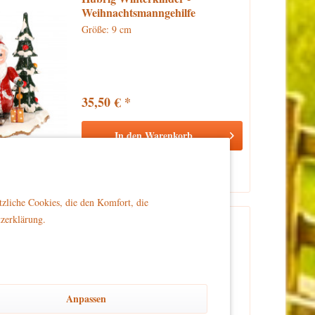
Weihnachtsmanngehilfe
Größe: 9 cm
35,50 € *
In den
Warenkorb
Vergleichen
Merken
tzliche Cookies, die den Komfort, die
tzerklärung.
Hubrig Engel mit Fagott
Größe: 16 cm
Anpassen