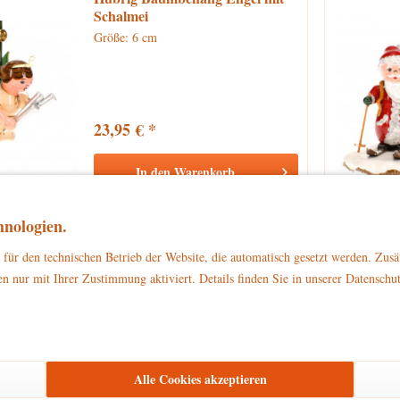
Schalmei
Größe: 6 cm
23,95 € *
In den
Warenkorb
Vergleichen
Merken
nologien.
für den technischen Betrieb der Website, die automatisch gesetzt werden. Zusä
n nur mit Ihrer Zustimmung aktiviert. Details finden Sie in unserer Datenschu
Hubrig Engel mit Trompete
Größe: 10 cm
Alle Cookies akzeptieren