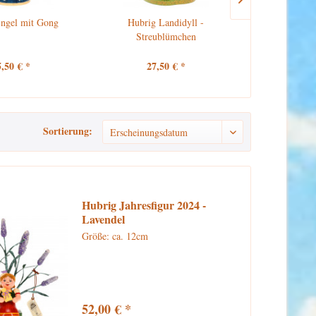
ngel mit Gong
Hubrig Landidyll -
Hubrig Jahr
Streublümchen
La
5,50 € *
27,50 € *
52,
Sortierung:
Hubrig Jahresfigur 2024 -
Lavendel
Größe: ca. 12cm
52,00 € *