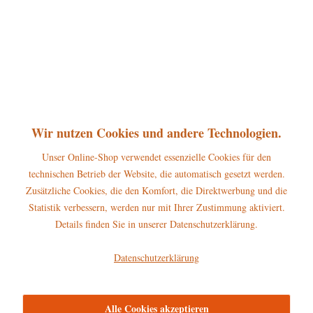
®
Die Original Hubrig
Blumenkinder gibt es in
verschiedenen Größen. Die kleinen Figuren sind 11 Zentimeter hoch, die
mittleren Figuren 17 Zentimeter und die großen Figuren 24 Zentimeter
hoch. Alle drei Größen bieten sich hervorragend zum Sammeln an. Die
persönliche Hubrig Blumenkinder-Sammlung mit einer Höhe von 11cm
präsentiert sich wunderbar auf den Hubrig Blumenwiesen, welche unter
Zubehör
zu finden sind.
Wir nutzen Cookies und andere Technologien.
Wie jede einzelne Figur von Hubrig, sind auch die Blumenkinder aus
Unser Online-Shop verwendet essenzielle Cookies für den
einheimischen Hölzern hergestellt und mit Liebe und Sorgfalt handbemalt.
technischen Betrieb der Website, die automatisch gesetzt werden.
Zusätzliche Cookies, die den Komfort, die Direktwerbung und die
Statistik verbessern, werden nur mit Ihrer Zustimmung aktiviert.
Details finden Sie in unserer Datenschutzerklärung.
Datenschutzerklärung
Alle Cookies akzeptieren