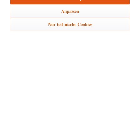
Anpassen
Unser Beispiel zeigt Blumenkinder-Figuren unterschiedlicher Höhe. Die
Nur technische Cookies
Zubehör
Blumenwiese finden Sie in der Rubrik
.
Hubrig Laden Service
Hubrig Laden Infos
Hubrig Laden Links
Hubrig Laden Newsletter
* Alle Preise inkl. gesetzl. Mehrwertsteuer zzgl.
Versandkosten
Cookie-Einstellungen
Kontakt
Versand und Zahlung