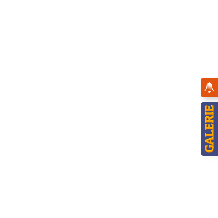
Menü
Hubrig Blumenkinder
Blumenkinder
Wir gehen durch's Land, Felder und auch Wiese
und bringen frohe Sommergrüße.
Sammelt man uns zu einer kleinen Schar,
hat man den Sommer das ganze Jahr.
Unsere Blumenkinder gibt es von ganz groß bis
ganz klein.
Gern wollen von uns ein Paar zusammen sein.
Jungs und Mädchen laufen von Haus zu Haus und
rufen den Frühling und Sommer aus.