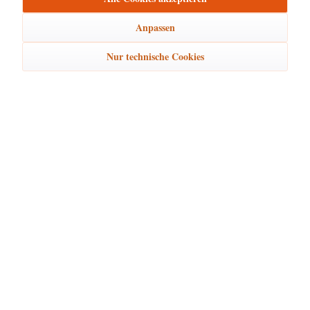
Anpassen
Nur technische Cookies
Hubrig Baumbehang Teddypärchen
Größe: 8 cm
24,95 € *
In den
Warenkorb
Merken