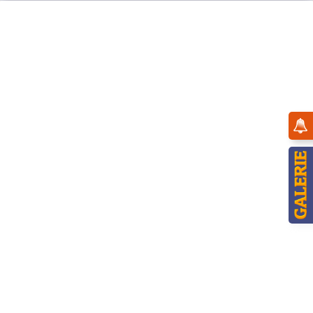
Menü
Neuheiten 2022
Topseller
Hubrig Winterkinder Winterbaum Schneekristall