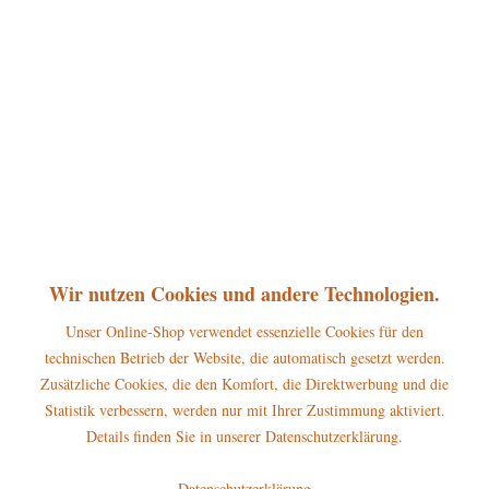
360°
69,00 € *
inkl. MwSt.
zzgl. Versandkosten
sofort lieferbar, Versand innerhalb 1-3 Werktage
In den
Warenkorb
Merken
Bewerten
Artikel-Nr.:
307h2021
P
Wir nutzen Cookies und andere Technologien.
Jetzt
Bonuspunkte sichern
Unser Online-Shop verwendet essenzielle Cookies für den
technischen Betrieb der Website, die automatisch gesetzt werden.
Beschreibung
Zusätzliche Cookies, die den Komfort, die Direktwerbung und die
Erscheinungsjahr 2020 Höhe dieser Hubrig Figur: 24cm Die Hubrig
Statistik verbessern, werden nur mit Ihrer Zustimmung aktiviert.
Großfigur Malve gehört zum...
mehr
Details finden Sie in unserer Datenschutzerklärung.
Hersteller
Datenschutzerklärung