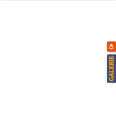
Menü
Übersicht
24cm
Hubrig Blumenkind Malve - 24cm