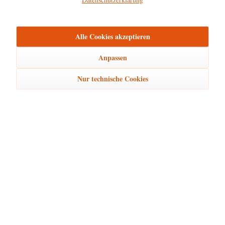
mehr
Bewertungen
0
Alle Cookies akzeptieren
Bewertungen lesen, schreiben und diskutieren...
mehr
Anpassen
Ähnliche Artikel
Nur technische Cookies
Kunden kauften auch
Kunden haben sich ebenfalls angesehen
Hubrig Laden Service
Hubrig Laden Infos
Hubrig Laden Links
Hubrig Laden Newsletter