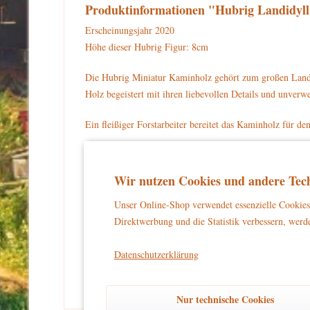
Produktinformationen "Hubrig Landidyll
Erscheinungsjahr 2020
Höhe dieser Hubrig Figur: 8cm
Die Hubrig Miniatur Kaminholz gehört zum großen Landi
Holz begeistert mit ihren liebevollen Details und unve
Ein fleißiger Forstarbeiter bereitet das Kaminholz für 
Der Forstarbeiter sägt mit der Säge in der rechten Hand 
Auf dem Kopf sitzt ein lila Hut. Er trägt eine grüne Ho
Wir nutzen Cookies und andere Tech
Für Ihre Sammlung können Sie die Hubrig Miniatur Kami
Unser Online-Shop verwendet essenzielle Cookies 
Direktwerbung und die Statistik verbessern, werde
Warnhinweise und Sicherheitsinformationen:
kein Spielzeug
Dieses Produkt ist
und eignet sich aussch
Datenschutzerklärung
und unbeschwertes Dekorieren zu gewährleisten.
Nur technische Cookies