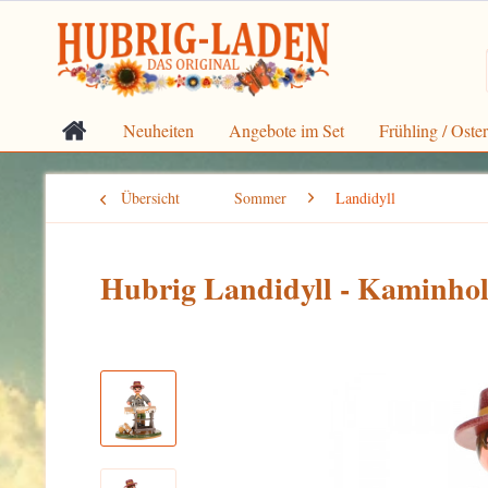
Neuheiten
Angebote im Set
Frühling / Oste
Übersicht
Sommer
Landidyll
Hubrig Landidyll - Kaminhol