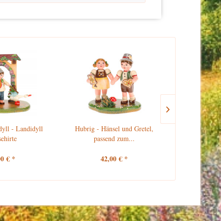
Versandkoste
yll - Landidyll
Hubrig - Hänsel und Gretel,
Hubri
ehirte
passend zum...
00 € *
42,00 € *
195