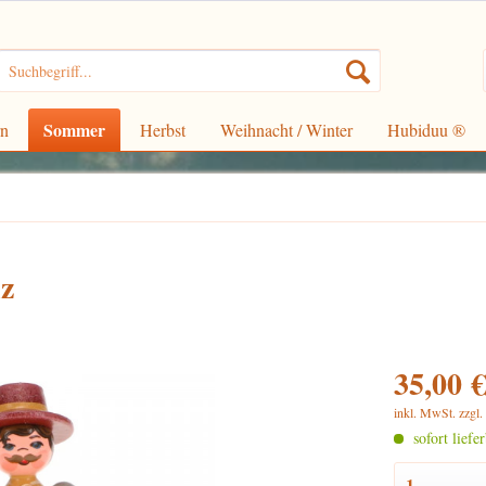
Sommer
rn
Herbst
Weihnacht / Winter
Hubiduu ®
z
35,00 €
inkl. MwSt.
zzgl
sofort liefe