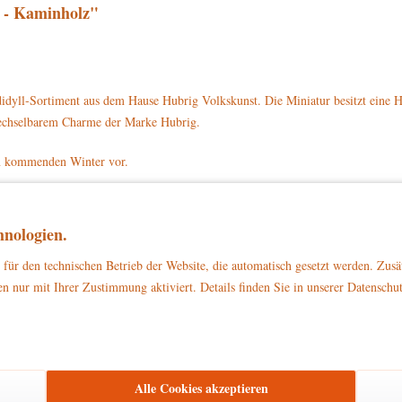
 - Kaminholz"
dyll-Sortiment aus dem Hause Hubrig Volkskunst. Die Miniatur besitzt eine H
rwechselbarem Charme der Marke Hubrig.
den kommenden Winter vor.
einen braunen Holzstamm. Links daneben liegen schon drei Holzscheite. Der Fors
se und schwarze Schuhe. Der Forstarbeiter sägt auf einem grün-braunen Sockel.
nologien.
nholz mit der Artikelnummer 330h0012 direkt auf www.hubrig-laden.de beste
für den technischen Betrieb der Website, die automatisch gesetzt werden. Zusä
n nur mit Ihrer Zustimmung aktiviert. Details finden Sie in unserer Datenschu
zu Dekorationszwecken
ließlich
. Bitte stellen Sie sicher, dass es außerhalb d
Alle Cookies akzeptieren