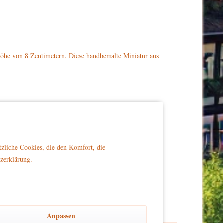
öhe von 8 Zentimetern. Diese handbemalte Miniatur aus
tarbeiter trägt eine graue Jacke und ein gelbes Halstuch.
llen.
tzliche Cookies, die den Komfort, die
tzerklärung.
er Reichweite von Kindern platziert wird, um Sicherheit
Anpassen