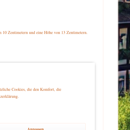
on 10 Zentimetern und eine Höhe von 13 Zentimetern.
änden hält der Gärtner einen Kescher fest. Am
eitere rote Äpfel. Der Gärtner steht auf einem grün-
tzliche Cookies, die den Komfort, die
llen.
tzerklärung.
er Reichweite von Kindern platziert wird, um Sicherheit
Anpassen