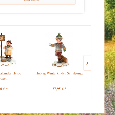
erkinder Heiße
Hubrig Winterkinder Schuljunge
Hubrig 
ronen
Schu
00 € *
27,95 € *
27