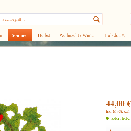
Sommer
rn
Herbst
Weihnacht / Winter
Hubiduu ®
44,00 €
inkl. MwSt.
zzgl
sofort liefe