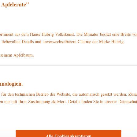
 Apfelernte"
rtiment aus dem Hause Hubrig Volkskunst. Die Miniatur besitzt eine Breite v
en liebevollen Details und unverwechselbarem Charme der Marke Hubrig.
on seinem Apfelbaum.
in brauner Strohhut. Er trägt eine blaue Hose und braune Schuhe. In beiden H
ner steht ein brauner Korb mit drei Äpfeln. Auf dem Boden liegen noch zwei w
nologien.
für den technischen Betrieb der Website, die automatisch gesetzt werden. Zusä
lernte mit der Artikelnummer 330h0003 direkt auf www.hubrig-laden.de beste
n nur mit Ihrer Zustimmung aktiviert. Details finden Sie in unserer Datenschu
zu Dekorationszwecken
ließlich
. Bitte stellen Sie sicher, dass es außerhalb d
Alle Cookies akzeptieren