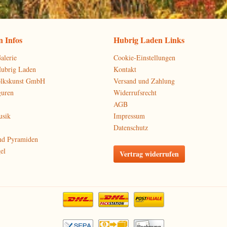
 Infos
Hubrig Laden Links
alerie
Cookie-Einstellungen
Hubrig Laden
Kontakt
olkskunst GmbH
Versand und Zahlung
guren
Widerrufsrecht
AGB
usik
Impressum
Datenschutz
nd Pyramiden
el
Vertrag widerrufen