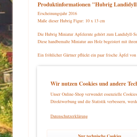
Produktinformationen "Hubrig Landidyll
Erscheinungsjahr 2016
Maße dieser Hubrig Figur: 10 x 13 cm
Die Hubrig Miniatur Apfelernte gehört zum Landidyll-So
Diese handbemalte Miniatur aus Holz begeistert mit ihr
Ein fröhlicher Gärtner pflückt ein paar frische Äpfel v
Der Gärtner trägt ein weißes Hemd. Auf dem Kopf sitzt e
Apfelbaum hängen drei reife, rote Äpfel. Neben dem Gärt
Wir nutzen Cookies und andere Tech
braunen Sockel.
Unser Online-Shop verwendet essenzielle Cookies 
Für Ihre Sammlung können Sie die Hubrig Miniatur Apfe
Direktwerbung und die Statistik verbessern, werde
Warnhinweise und Sicherheitsinformationen:
Datenschutzerklärung
kein Spielzeug
Dieses Produkt ist
und eignet sich aussch
und unbeschwertes Dekorieren zu gewährleisten.
Nur technische Cookies