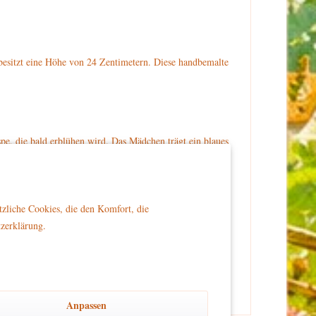
sitzt eine Höhe von 24 Zentimetern. Diese handbemalte
spe, die bald erblühen wird. Das Mädchen trägt ein blaues
ze Schuhe. Auf dem Boden krabbelt ein kleiner
en.de bestellen.
tzliche Cookies, die den Komfort, die
tzerklärung.
er Reichweite von Kindern platziert wird, um Sicherheit
Anpassen