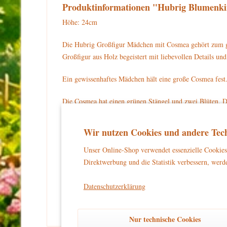
Produktinformationen "Hubrig Blumenk
Höhe: 24cm
Die Hubrig Großfigur Mädchen mit Cosmea gehört zum gr
Großfigur aus Holz begeistert mit liebevollen Details 
Ein gewissenhaftes Mädchen hält eine große Cosmea fest
Die Cosmea hat einen grünen Stängel und zwei Blüten. Die
Kleidchen mit kurzen weißen Ärmeln. Auf dem Kopf sitzt
Marienkäfer umher. Das Mädchen und die Cosmea stehen
Wir nutzen Cookies und andere Tech
Für Ihre Sammlung können Sie die Hubrig Großfigur Mä
Unser Online-Shop verwendet essenzielle Cookies 
Direktwerbung und die Statistik verbessern, werde
Warnhinweise und Sicherheitsinformationen:
kein Spielzeug
Dieses Produkt ist
und eignet sich aussch
Datenschutzerklärung
und unbeschwertes Dekorieren zu gewährleisten.
Nur technische Cookies