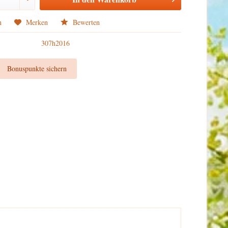
n
Merken
Bewerten
307h2016
t
Bonuspunkte sichern