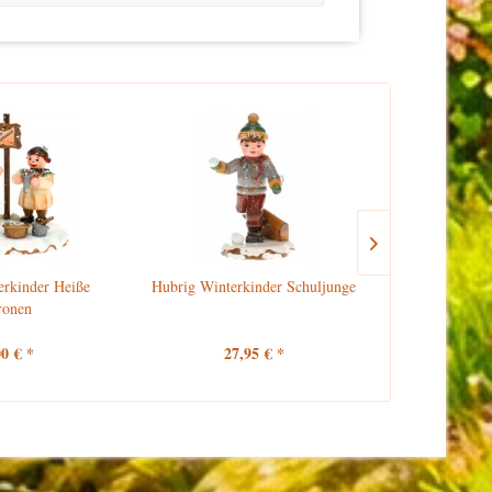
erkinder Heiße
Hubrig Winterkinder Schuljunge
Hubrig 
ronen
Schu
00 € *
27,95 € *
27