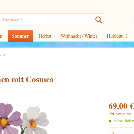
Sommer
rn
Herbst
Weihnacht / Winter
Hubiduu ®
4cm
en mit Cosmea
69,00 €
inkl. MwSt.
zzgl
sofort liefe