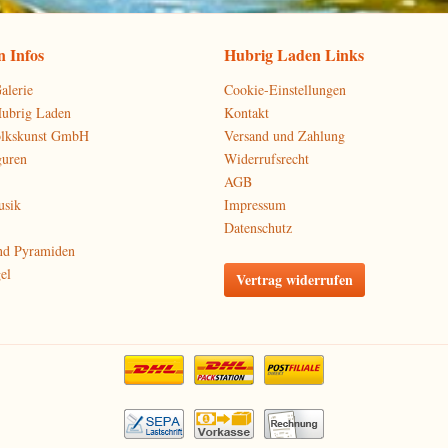
 Infos
Hubrig Laden Links
alerie
Cookie-Einstellungen
Hubrig Laden
Kontakt
olkskunst GmbH
Versand und Zahlung
guren
Widerrufsrecht
AGB
usik
Impressum
Datenschutz
nd Pyramiden
el
Vertrag widerrufen