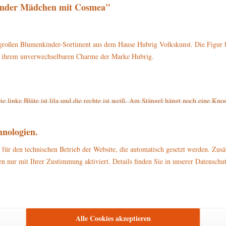
inder Mädchen mit Cosmea"
oßen Blumenkinder-Sortiment aus dem Hause Hubrig Volkskunst. Die Figur be
und ihrem unverwechselbaren Charme der Marke Hubrig.
.
 linke Blüte ist lila und die rechte ist weiß. Am Stängel hängt noch eine Kno
 ein brauner Strohhut mit blauem Band. Sie trägt weiße Strümpfe und schwar
 auf einem grünen Sockel.
nologien.
dchen mit Cosmea mit der Artikelnummer 307h2016 direkt auf www.hubrig-lad
für den technischen Betrieb der Website, die automatisch gesetzt werden. Zusä
n nur mit Ihrer Zustimmung aktiviert. Details finden Sie in unserer Datenschu
zu Dekorationszwecken
ließlich
. Bitte stellen Sie sicher, dass es außerhalb d
Alle Cookies akzeptieren