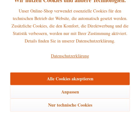
Unser Online-Shop verwendet essenzielle Cookies für den
technischen Betrieb der Website, die automatisch gesetzt werden.
Zusätzliche Cookies, die den Komfort, die Direktwerbung und die
Hubrig Herbstkinder - Komplett SET im Angebot
Statistik verbessern, werden nur mit Ihrer Zustimmung aktiviert.
Details finden Sie in unserer Datenschutzerklärung.
268,00 € *
280,00 € *
Datenschutzerklärung
Beschreibung
Alle Cookies akzeptieren
Höhe: 13cm Die Hubrig Miniatur Kastanie gehört zum großen
Anpassen
Herbstkinder-Sortiment aus dem Hause...
mehr
Nur technische Cookies
Hersteller
mehr
Bewertungen
0