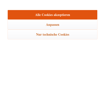
mehr
Bewertungen
0
Alle Cookies akzeptieren
Bewertungen lesen, schreiben und diskutieren...
mehr
Anpassen
Ähnliche Artikel
Nur technische Cookies
Kunden kauften auch
Kunden haben sich ebenfalls angesehen
Hubrig Laden Service
Hubrig Laden Infos
Hubrig Laden Links
Hubrig Laden Newsletter