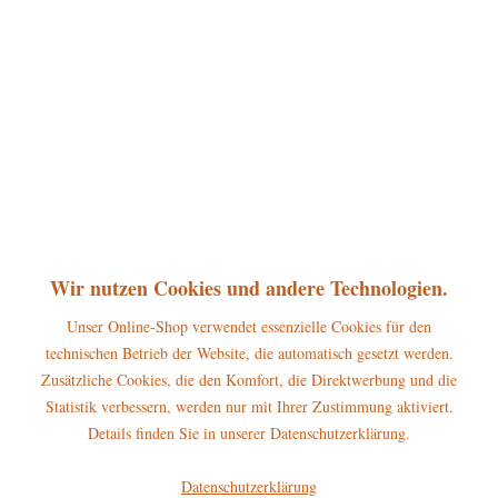
9,95 € *
inkl. MwSt.
zzgl. Versandkosten
sofort lieferbar, Versand innerhalb 1-3 Werktage
In den
Warenkorb
Merken
Bewerten
Artikel-Nr.:
500h9006
P
Jetzt
Bonuspunkte sichern
Wir nutzen Cookies und andere Technologien.
Unser Online-Shop verwendet essenzielle Cookies für den
Beschreibung
technischen Betrieb der Website, die automatisch gesetzt werden.
Zusätzliche Cookies, die den Komfort, die Direktwerbung und die
Erscheinungsjahr 2020 Höhe dieses Hubrig Magnetpin: 7cm Für alle
Statistik verbessern, werden nur mit Ihrer Zustimmung aktiviert.
magnetischen Flächen - stark...
mehr
Details finden Sie in unserer Datenschutzerklärung.
Hersteller
Datenschutzerklärung