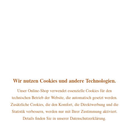
360°
29,50 € *
inkl. MwSt.
zzgl. Versandkosten
sofort lieferbar, Versand innerhalb 1-3 Werktage
In den
Warenkorb
Merken
Bewerten
Artikel-Nr.:
307h0103
Wir nutzen Cookies und andere Technologien.
P
Jetzt
Bonuspunkte sichern
Unser Online-Shop verwendet essenzielle Cookies für den
technischen Betrieb der Website, die automatisch gesetzt werden.
Beschreibung
Zusätzliche Cookies, die den Komfort, die Direktwerbung und die
Statistik verbessern, werden nur mit Ihrer Zustimmung aktiviert.
Erscheinungsjahr 2023 Dieses Hubrig Blumenkind wird Ihre Hubrig-
Sammlung definitiv abrunden....
mehr
Details finden Sie in unserer Datenschutzerklärung.