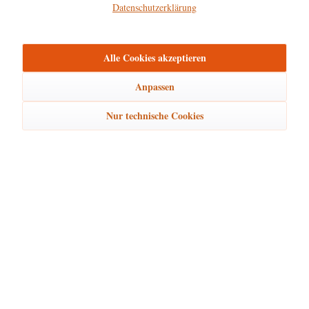
Datenschutzerklärung
Hersteller
mehr
Alle Cookies akzeptieren
Bewertungen
0
Bewertungen lesen, schreiben und diskutieren...
mehr
Anpassen
Nur technische Cookies
Ähnliche Artikel
Kunden kauften auch
Kunden haben sich ebenfalls angesehen
Hubrig Laden Service
Hubrig Laden Infos
Hubrig Laden Links