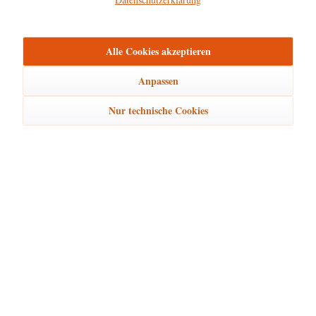
mehr
Bewertungen
0
Alle Cookies akzeptieren
Bewertungen lesen, schreiben und diskutieren...
mehr
Anpassen
Ähnliche Artikel
Nur technische Cookies
Kunden kauften auch
Kunden haben sich ebenfalls angesehen
Hubrig Laden Service
Hubrig Laden Infos
Hubrig Laden Links
Hubrig Laden Newsletter