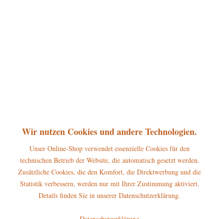
360°
52,00 € *
inkl. MwSt.
zzgl. Versandkosten
sofort lieferbar, Versand innerhalb 1-3 Werktage
In den
Warenkorb
Merken
Bewerten
Artikel-Nr.:
304h2023
P
Wir nutzen Cookies und andere Technologien.
Jetzt
Bonuspunkte sichern
Unser Online-Shop verwendet essenzielle Cookies für den
technischen Betrieb der Website, die automatisch gesetzt werden.
Beschreibung
Zusätzliche Cookies, die den Komfort, die Direktwerbung und die
Hubrig Jahresfigur 2023 Größe: ca. 12cm Sichern Sie sich gleich heute
Statistik verbessern, werden nur mit Ihrer Zustimmung aktiviert.
diese wunderschöne,...
mehr
Details finden Sie in unserer Datenschutzerklärung.
Hersteller
Datenschutzerklärung