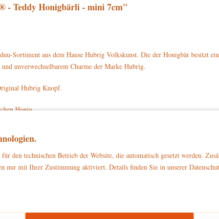
 - Teddy Honigbärli - mini 7cm"
duu-Sortiment aus dem Hause Hubrig Volkskunst. Die der Honigbär besitzt ei
ails und unverwechselbarem Charme der Marke Hubrig.
riginal Hubrig Knopf.
ischen Honig.
 Hand. Im linken Arm hält er einen blauen Honigtopf geklemmt. Über diesem s
nologien.
für den technischen Betrieb der Website, die automatisch gesetzt werden. Zusä
1007 direkt auf www.hubrig-laden.de bestellen.
n nur mit Ihrer Zustimmung aktiviert. Details finden Sie in unserer Datenschu
zu Dekorationszwecken
ließlich
. Bitte stellen Sie sicher, dass es außerhalb d