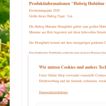
Produktinformationen "Hubrig Hubiduu ®
Erscheinungsjahr 2020
Größe dieser Hubrig Figur: 7cm
Die Hubrig Miniatur Honigbärli gehört zum großen Hubi
Miniatur aus Holz begeistert mit ihren liebevollen Det
Der Honigbärli kommt mit dem einzigartigen goldenen O
Ein fröhlicher Teddybär schleckt eine leckere Portion fr
Der Honigbär hält einen silbernen Löffel in der rechten
Wir nutzen Cookies und andere Tech
trägt eine grau-rote Latzhose und einen grauen Hut.
Unser Online-Shop verwendet essenzielle Cookies 
Für Ihre Sammlung können Sie die Hubrig Miniatur 500h
Direktwerbung und die Statistik verbessern, werde
Warnhinweise und Sicherheitsinformationen:
Datenschutzerklärung
kein Spielzeug
Dieses Produkt ist
und eignet sich aussch
und unbeschwertes Dekorieren zu gewährleisten.