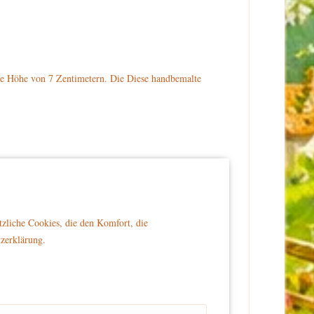
ne Höhe von 7 Zentimetern. Die Diese handbemalte
ummt ein fleißiges Bienchen flink herum. Der Honigbär
tzliche Cookies, die den Komfort, die
tzerklärung.
er Reichweite von Kindern platziert wird, um Sicherheit