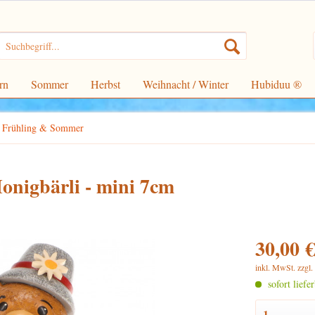
rn
Sommer
Herbst
Weihnacht / Winter
Hubiduu ®
Frühling & Sommer
nigbärli - mini 7cm
30,00 €
inkl. MwSt.
zzgl
sofort liefe