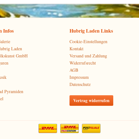
 Infos
Hubrig Laden Links
alerie
Cookie-Einstellungen
Hubrig Laden
Kontakt
olkskunst GmbH
Versand und Zahlung
guren
Widerrufsrecht
AGB
usik
Impressum
Datenschutz
nd Pyramiden
el
Vertrag widerrufen