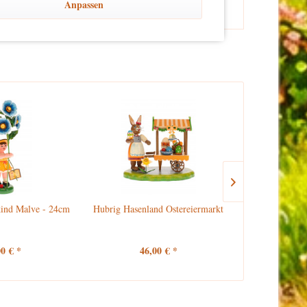
Anpassen
ind Malve - 24cm
Hubrig Hasenland Ostereiermarkt
Hubrig Hubid
Herz - 
00 € *
46,00 € *
30