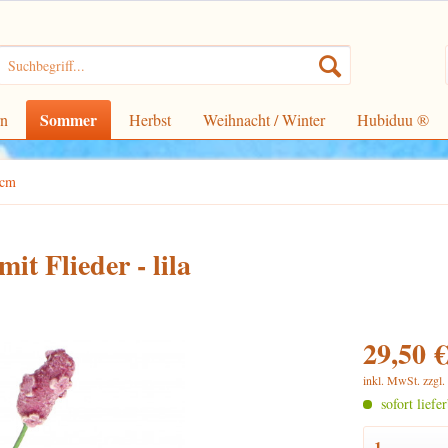
Sommer
rn
Herbst
Weihnacht / Winter
Hubiduu ®
1cm
t Flieder - lila
29,50 €
inkl. MwSt.
zzgl
sofort liefe