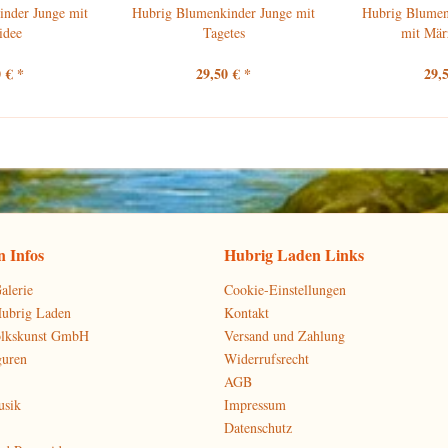
nder Junge mit
Hubrig Blumenkinder Junge mit
Hubrig Blume
idee
Tagetes
mit Mär
 € *
29,50 € *
29,
 Infos
Hubrig Laden Links
alerie
Cookie-Einstellungen
Hubrig Laden
Kontakt
olkskunst GmbH
Versand und Zahlung
guren
Widerrufsrecht
AGB
usik
Impressum
Datenschutz