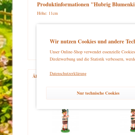
Produktinformationen "Hubrig Blumenkind
Höhe: 11cm
Warnhinweise und Sicherheitsinformationen:
kein Spielzeug
Dieses Produkt ist
und eignet sich aussch
Wir nutzen Cookies und andere Tech
und unbeschwertes Dekorieren zu gewährleisten.
Unser Online-Shop verwendet essenzielle Cookies 
Direktwerbung und die Statistik verbessern, werde
Datenschutzerklärung
Ähnliche Artikel
Kunden kauften auch
Kun
Nur technische Cookies