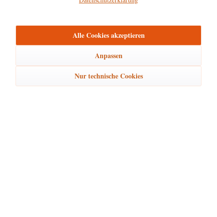
mehr
Bewertungen
0
Alle Cookies akzeptieren
Bewertungen lesen, schreiben und diskutieren...
mehr
Anpassen
Ähnliche Artikel
Nur technische Cookies
Kunden kauften auch
Kunden haben sich ebenfalls angesehen
Hubrig Laden Service
Hubrig Laden Infos
Hubrig Laden Links
Hubrig Laden Newsletter