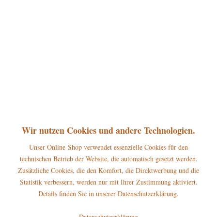
360°
29,50 € *
inkl. MwSt.
zzgl. Versandkosten
sofort lieferbar, Versand innerhalb 1-3 Werktage
In den
Warenkorb
Merken
Bewerten
Artikel-Nr.:
307h0042
P
Wir nutzen Cookies und andere Technologien.
Jetzt
Bonuspunkte sichern
Unser Online-Shop verwendet essenzielle Cookies für den
technischen Betrieb der Website, die automatisch gesetzt werden.
Beschreibung
Zusätzliche Cookies, die den Komfort, die Direktwerbung und die
Höhe: 11cm Die Hubrig Miniatur Mädchen mit Margerite gehört zum
Statistik verbessern, werden nur mit Ihrer Zustimmung aktiviert.
großen Blumenkinder-Sortiment...
mehr
Details finden Sie in unserer Datenschutzerklärung.
Hersteller
Datenschutzerklärung