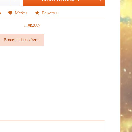
n
Merken
Bewerten
110h2009
t
Bonuspunkte sichern