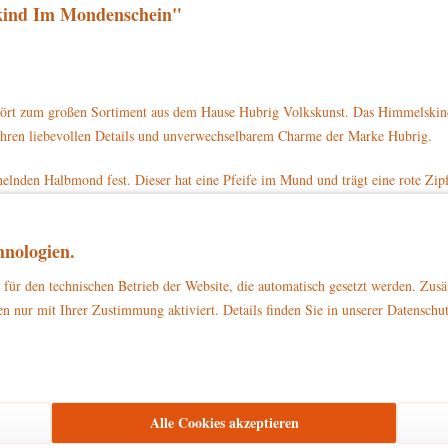
kind Im Mondenschein"
rt zum großen Sortiment aus dem Hause Hubrig Volkskunst. Das Himmelskind 
 ihren liebevollen Details und unverwechselbarem Charme der Marke Hubrig.
elnden Halbmond fest. Dieser hat eine Pfeife im Mund und trägt eine rote Zi
t sich ein hellblaues Flügelpaar. Auf dem Kopf sitzt ein goldenes Krönchen. 
ten Sockel.
nologien.
melskind im Mondenschein mit der Artikelnummer 110h2009 direkt auf www.hu
für den technischen Betrieb der Website, die automatisch gesetzt werden. Zusä
n nur mit Ihrer Zustimmung aktiviert. Details finden Sie in unserer Datenschu
zu Dekorationszwecken
ließlich
. Bitte stellen Sie sicher, dass es außerhalb d
Alle Cookies akzeptieren