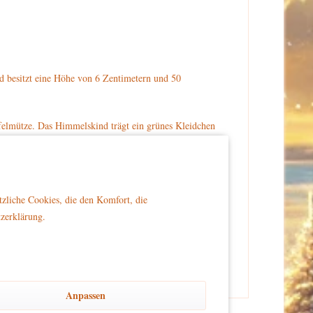
besitzt eine Höhe von 6 Zentimetern und 50
pfelmütze. Das Himmelskind trägt ein grünes Kleidchen
Es trägt schwarze Schuhe. Auf dem Boden liegt ein gelbes
brig-laden.de bestellen.
tzliche Cookies, die den Komfort, die
tzerklärung.
er Reichweite von Kindern platziert wird, um Sicherheit
Anpassen