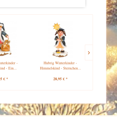
nterkinder -
Hubrig Winterkinder -
Hubrig W
nd - Ein...
Himmelskind - Sternchen...
Himmel
95 € *
28,95 € *
30