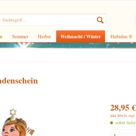
Weihnacht / Winter
rn
Sommer
Herbst
Hubiduu ®
denschein
28,95 €
inkl. MwSt.
zzgl
sofort liefe