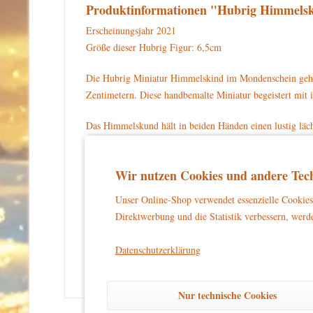
Produktinformationen "Hubrig Himmels
Erscheinungsjahr 2021
Größe dieser Hubrig Figur: 6,5cm
Die Hubrig Miniatur Himmelskind im Mondenschein gehö
Zentimetern. Diese handbemalte Miniatur begeistert mit
Das Himmelskund hält in beiden Händen einen lustig läch
und einen blauen Mantel darüber. Auf dem Rücken befinde
Sternchen. Das Himmelskind steht auf einem eingeschnei
Wir nutzen Cookies und andere Tech
Für Ihre Sammlung können Sie die Hubrig Miniatur Him
Unser Online-Shop verwendet essenzielle Cookies 
Direktwerbung und die Statistik verbessern, werde
Warnhinweise und Sicherheitsinformationen:
kein Spielzeug
Dieses Produkt ist
und eignet sich aussch
Datenschutzerklärung
und unbeschwertes Dekorieren zu gewährleisten.
Nur technische Cookies