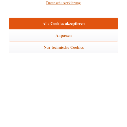
Hersteller
Datenschutzerklärung
mehr
Alle Cookies akzeptieren
Bewertungen
0
Bewertungen lesen, schreiben und diskutieren...
mehr
Anpassen
Nur technische Cookies
Ähnliche Artikel
Kunden kauften auch
Kunden haben sich ebenfalls angesehen
Hubrig Laden Service
Hubrig Laden Infos
Hubrig Laden Links