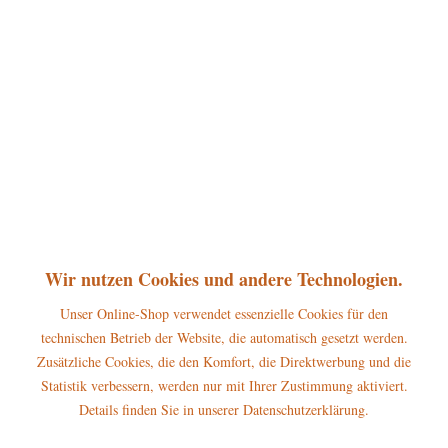
128,00 € *
inkl. MwSt.
zzgl. Versandkosten
Versandkostenfrei
sofort lieferbar, Versand innerhalb 1-3 Werktage
In den
Warenkorb
Merken
Bewerten
Artikel-Nr.:
252h0005
Wir nutzen Cookies und andere Technologien.
P
Jetzt
Bonuspunkte sichern
Unser Online-Shop verwendet essenzielle Cookies für den
technischen Betrieb der Website, die automatisch gesetzt werden.
Beschreibung
Zusätzliche Cookies, die den Komfort, die Direktwerbung und die
Statistik verbessern, werden nur mit Ihrer Zustimmung aktiviert.
Größe: 80 x 38 x 27cm Warnhinweise und Sicherheitsinformationen:
Dieses Produkt...
mehr
Details finden Sie in unserer Datenschutzerklärung.