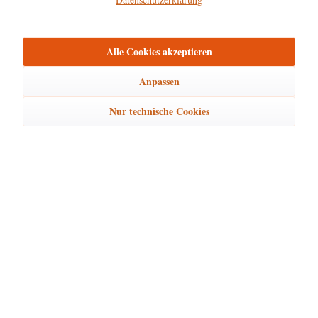
mehr
Bewertungen
0
Alle Cookies akzeptieren
Bewertungen lesen, schreiben und diskutieren...
mehr
Anpassen
Ähnliche Artikel
Nur technische Cookies
Kunden kauften auch
Kunden haben sich ebenfalls angesehen
Hubrig Laden Service
Hubrig Laden Infos
Hubrig Laden Links
Hubrig Laden Newsletter