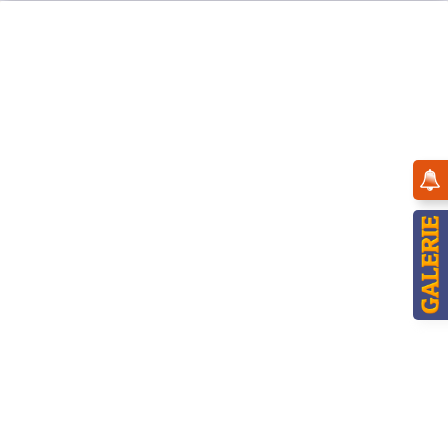
Menü
Übersicht
11cm
Hubrig Blumenkinder Junge mit Kornblume