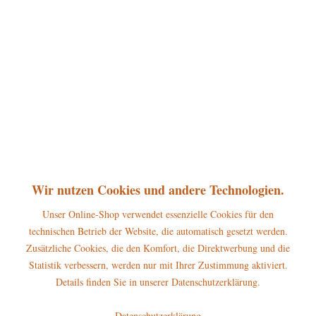
360°
29,50 € *
inkl. MwSt.
zzgl. Versandkosten
sofort lieferbar, Versand innerhalb 1-3 Werktage
In den
Warenkorb
Merken
Bewerten
Artikel-Nr.:
308h0008
P
Wir nutzen Cookies und andere Technologien.
Jetzt
Bonuspunkte sichern
Unser Online-Shop verwendet essenzielle Cookies für den
technischen Betrieb der Website, die automatisch gesetzt werden.
Beschreibung
Zusätzliche Cookies, die den Komfort, die Direktwerbung und die
Höhe: 11cm Die Hubrig Miniatur Junge mit Kornblume gehört zum
Statistik verbessern, werden nur mit Ihrer Zustimmung aktiviert.
großen Blumenkinder-Sortiment...
mehr
Details finden Sie in unserer Datenschutzerklärung.
Hersteller
Datenschutzerklärung