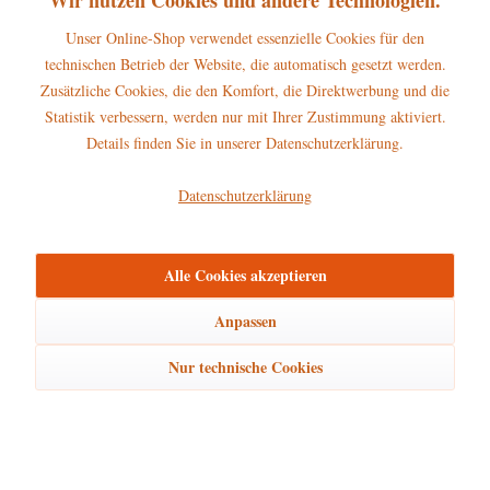
Unser Online-Shop verwendet essenzielle Cookies für den
technischen Betrieb der Website, die automatisch gesetzt werden.
Zusätzliche Cookies, die den Komfort, die Direktwerbung und die
Hubrig Baumbehang SET Nikolausstiefel,...
Statistik verbessern, werden nur mit Ihrer Zustimmung aktiviert.
Details finden Sie in unserer Datenschutzerklärung.
72,85 € *
Datenschutzerklärung
Beschreibung
Alle Cookies akzeptieren
Erscheinungsjahr 2020 Größe des Baumbehang: 8cm Der Hubrig
Anpassen
Baumbehang Hexenhäuschen gehört zum...
mehr
Nur technische Cookies
Hersteller
mehr
Bewertungen
0