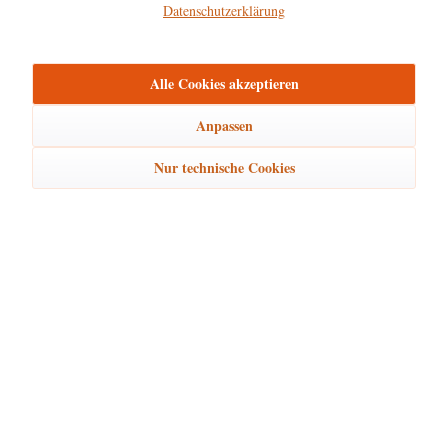
Datenschutzerklärung
Hersteller
mehr
Alle Cookies akzeptieren
Bewertungen
0
Bewertungen lesen, schreiben und diskutieren...
mehr
Anpassen
Nur technische Cookies
Ähnliche Artikel
Kunden kauften auch
Kunden haben sich ebenfalls angesehen
Hubrig Laden Service
Hubrig Laden Infos
Hubrig Laden Links