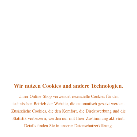
360°
29,50 € *
inkl. MwSt.
zzgl. Versandkosten
sofort lieferbar, Versand innerhalb 1-3 Werktage
In den
Warenkorb
Merken
Bewerten
Artikel-Nr.:
307h0070
Wir nutzen Cookies und andere Technologien.
P
Jetzt
Bonuspunkte sichern
Unser Online-Shop verwendet essenzielle Cookies für den
technischen Betrieb der Website, die automatisch gesetzt werden.
Beschreibung
Zusätzliche Cookies, die den Komfort, die Direktwerbung und die
Statistik verbessern, werden nur mit Ihrer Zustimmung aktiviert.
Höhe: 11cm Die Hubrig Miniatur Mädchen mit Heckenrose gehört zum
großen Blumenkinder-Sortiment...
mehr
Details finden Sie in unserer Datenschutzerklärung.