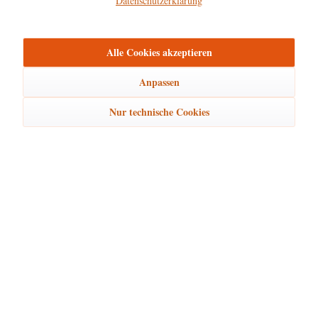
Datenschutzerklärung
mehr
Alle Cookies akzeptieren
Bewertungen
0
Bewertungen lesen, schreiben und diskutieren...
mehr
Anpassen
Ähnliche Artikel
Nur technische Cookies
Kunden kauften auch
Kunden haben sich ebenfalls angesehen
Hubrig Laden Service
Hubrig Laden Infos
Hubrig Laden Links
Hubrig Laden Newsletter