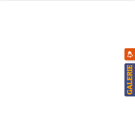
Menü
Übersicht
Lämpchen / Trafos
Hubrig Glühlämpchen, Riffel 34V / 2W klar
10er Set