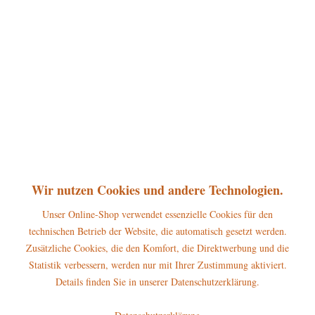
10,00 € *
inkl. MwSt.
zzgl. Versandkosten
sofort lieferbar, Versand innerhalb 1-3 Werktage
In den
Warenkorb
Merken
Bewerten
Artikel-Nr.:
599-6008-34
P
Wir nutzen Cookies und andere Technologien.
Jetzt
Bonuspunkte sichern
Unser Online-Shop verwendet essenzielle Cookies für den
technischen Betrieb der Website, die automatisch gesetzt werden.
Beschreibung
Zusätzliche Cookies, die den Komfort, die Direktwerbung und die
Glühlampenersatz für die älteren Schwibbögen ohne Steckernetzteil.
Statistik verbessern, werden nur mit Ihrer Zustimmung aktiviert.
Lieferung: 10 Stück -...
mehr
Details finden Sie in unserer Datenschutzerklärung.
Hersteller