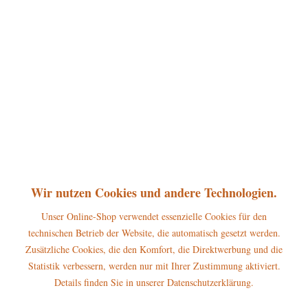
360°
28,95 € *
inkl. MwSt.
zzgl. Versandkosten
sofort lieferbar, Versand innerhalb 1-3 Werktage
In den
Warenkorb
Merken
Bewerten
Artikel-Nr.:
110h2104
Wir nutzen Cookies und andere Technologien.
P
Jetzt
Bonuspunkte sichern
Unser Online-Shop verwendet essenzielle Cookies für den
technischen Betrieb der Website, die automatisch gesetzt werden.
Beschreibung
Zusätzliche Cookies, die den Komfort, die Direktwerbung und die
Statistik verbessern, werden nur mit Ihrer Zustimmung aktiviert.
Erscheinungsjahr 2026, Höhe dieser Hubrig Figur: 6,5 cm Das Hubrig
Winterkinder –...
mehr
Details finden Sie in unserer Datenschutzerklärung.