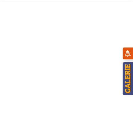
Menü
Übersicht
Winterkinder
Hubrig Winterkinder Himmelskind
Akkordeon