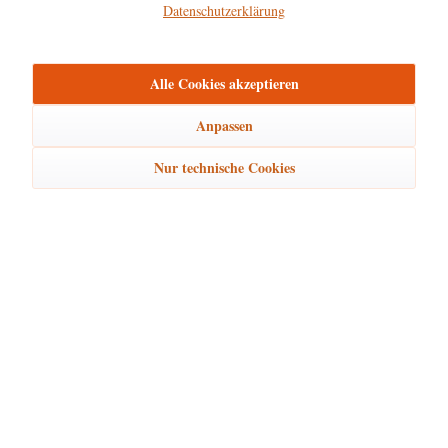
Datenschutzerklärung
Hersteller
mehr
Alle Cookies akzeptieren
Bewertungen
0
Bewertungen lesen, schreiben und diskutieren...
mehr
Anpassen
Nur technische Cookies
Ähnliche Artikel
Kunden kauften auch
Kunden haben sich ebenfalls angesehen
Hubrig Laden Service
Hubrig Laden Infos
Hubrig Laden Links