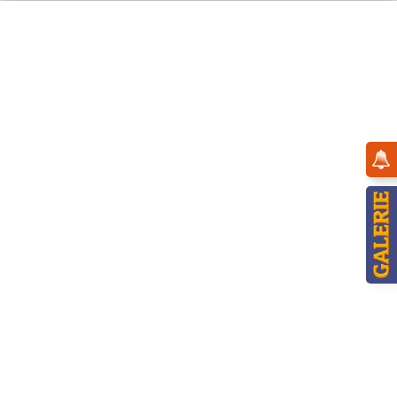
Menü
Übersicht
Hubiduu ®
Hubrig Teddy mini - Kaffeetante