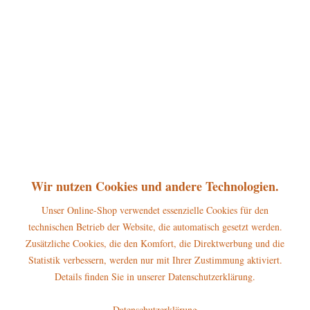
360°
30,00 € *
inkl. MwSt.
zzgl. Versandkosten
sofort lieferbar, Versand innerhalb 1-3 Werktage
In den
Warenkorb
Merken
Bewerten
Artikel-Nr.:
500h1011
P
Wir nutzen Cookies und andere Technologien.
Jetzt
Bonuspunkte sichern
Unser Online-Shop verwendet essenzielle Cookies für den
technischen Betrieb der Website, die automatisch gesetzt werden.
Beschreibung
Zusätzliche Cookies, die den Komfort, die Direktwerbung und die
Erscheinungsjahr 2026 Größe: ca. 7cm Der Hubrig Teddy
Statistik verbessern, werden nur mit Ihrer Zustimmung aktiviert.
„Kaffeetante“ aus der Reihe der...
mehr
Details finden Sie in unserer Datenschutzerklärung.
Hersteller
Datenschutzerklärung