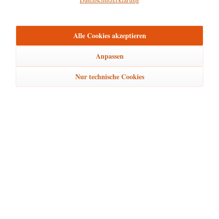
mehr
Bewertungen
0
Alle Cookies akzeptieren
Bewertungen lesen, schreiben und diskutieren...
mehr
Anpassen
Ähnliche Artikel
Nur technische Cookies
Kunden kauften auch
Kunden haben sich ebenfalls angesehen
Hubrig Laden Service
Hubrig Laden Infos
Hubrig Laden Links
Hubrig Laden Newsletter