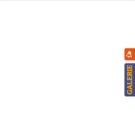
Menü
Übersicht
Winterkinder
Hubrig Winterkinder - Bratwurstmax
(
1
)