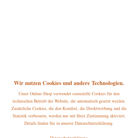
360°
39,50 € *
inkl. MwSt.
zzgl. Versandkosten
sofort lieferbar, Versand innerhalb 1-3 Werktage
In den
Warenkorb
Merken
Bewerten
Artikel-Nr.:
110h0064
P
Wir nutzen Cookies und andere Technologien.
Jetzt
Bonuspunkte sichern
Unser Online-Shop verwendet essenzielle Cookies für den
technischen Betrieb der Website, die automatisch gesetzt werden.
Beschreibung
Zusätzliche Cookies, die den Komfort, die Direktwerbung und die
Erscheinungsjahr 2023 Höhe dieser Hubrig Figur: 8 cm Warnhinweise
Statistik verbessern, werden nur mit Ihrer Zustimmung aktiviert.
und...
mehr
Details finden Sie in unserer Datenschutzerklärung.
Hersteller
Datenschutzerklärung