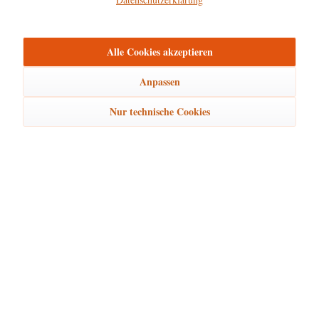
mehr
Bewertungen
1
Alle Cookies akzeptieren
Bewertungen lesen, schreiben und diskutieren...
mehr
Anpassen
Ähnliche Artikel
Nur technische Cookies
Kunden kauften auch
Kunden haben sich ebenfalls angesehen
Hubrig Laden Service
Hubrig Laden Infos
Hubrig Laden Links
Hubrig Laden Newsletter