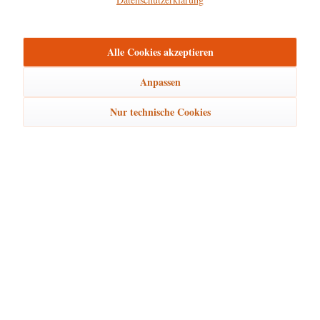
mehr
Bewertungen
0
Alle Cookies akzeptieren
Bewertungen lesen, schreiben und diskutieren...
mehr
Anpassen
Ähnliche Artikel
Nur technische Cookies
Kunden kauften auch
Kunden haben sich ebenfalls angesehen
Hubrig Laden Service
Hubrig Laden Infos
Hubrig Laden Links
Hubrig Laden Newsletter