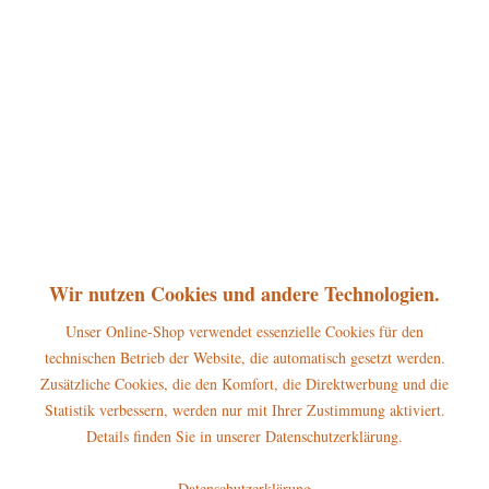
360°
49,50 € *
inkl. MwSt.
zzgl. Versandkosten
sofort lieferbar, Versand innerhalb 1-3 Werktage
In den
Warenkorb
Merken
Bewerten
Artikel-Nr.:
110h1004
P
Wir nutzen Cookies und andere Technologien.
Jetzt
Bonuspunkte sichern
Unser Online-Shop verwendet essenzielle Cookies für den
technischen Betrieb der Website, die automatisch gesetzt werden.
Beschreibung
Zusätzliche Cookies, die den Komfort, die Direktwerbung und die
Höhe der Figur: 9cm Die Hubrig Miniatur Vogelfütterung gehört zum
Statistik verbessern, werden nur mit Ihrer Zustimmung aktiviert.
großen...
mehr
Details finden Sie in unserer Datenschutzerklärung.
Hersteller
Datenschutzerklärung