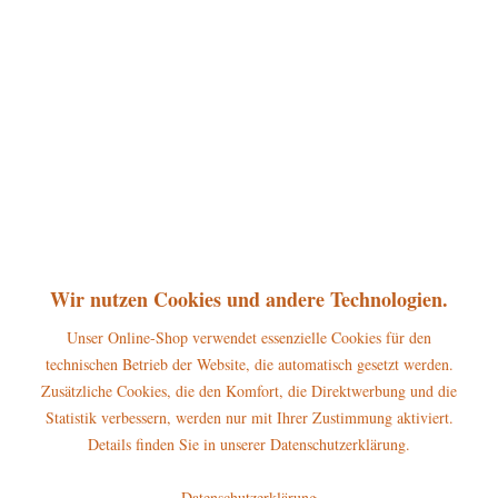
360°
54,00 € *
inkl. MwSt.
zzgl. Versandkosten
sofort lieferbar, Versand innerhalb 1-3 Werktage
In den
Warenkorb
Merken
Bewerten
Artikel-Nr.:
110h0008
P
Wir nutzen Cookies und andere Technologien.
Jetzt
Bonuspunkte sichern
Unser Online-Shop verwendet essenzielle Cookies für den
technischen Betrieb der Website, die automatisch gesetzt werden.
Beschreibung
Zusätzliche Cookies, die den Komfort, die Direktwerbung und die
Höhe der Figur: 8cm Warnhinweise und Sicherheitsinformationen:
Statistik verbessern, werden nur mit Ihrer Zustimmung aktiviert.
Dieses Produkt ist kein...
mehr
Details finden Sie in unserer Datenschutzerklärung.
Hersteller
Datenschutzerklärung