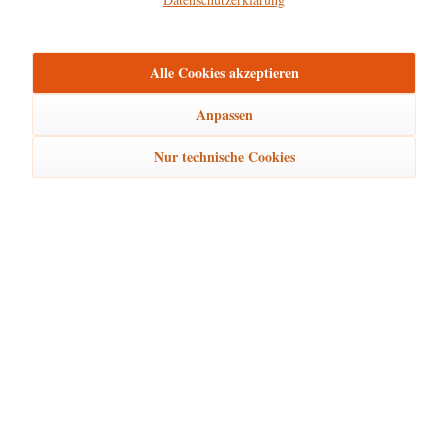
mehr
Bewertungen
0
Alle Cookies akzeptieren
Bewertungen lesen, schreiben und diskutieren...
mehr
Anpassen
Ähnliche Artikel
Nur technische Cookies
Kunden kauften auch
Kunden haben sich ebenfalls angesehen
Hubrig Laden Service
Hubrig Laden Infos
Hubrig Laden Links
Hubrig Laden Newsletter