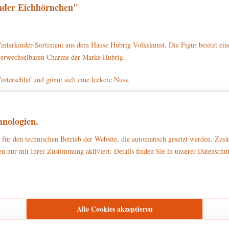
nder Eichhörnchen"
nterkinder-Sortiment aus dem Hause Hubrig Volkskunst. Die Figur besitzt ein
unverwechselbaren Charme der Marke Hubrig.
terschlaf und gönnt sich eine leckere Nuss.
nes Bäuchlein. In beiden Pfötchen hält es seine Nuss fest. Das Eichhörnchen s
nologien.
hörnchen mit der Artikelnummer 110h3003 direkt auf www.hubrig-laden.de be
für den technischen Betrieb der Website, die automatisch gesetzt werden. Zusä
n nur mit Ihrer Zustimmung aktiviert. Details finden Sie in unserer Datenschu
zu Dekorationszwecken
ließlich
. Bitte stellen Sie sicher, dass es außerhalb d
Alle Cookies akzeptieren