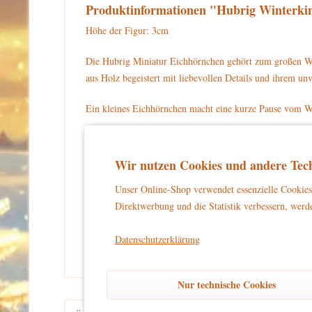
Produktinformationen "Hubrig Winterki
Höhe der Figur: 3cm
Die Hubrig Miniatur Eichhörnchen gehört zum großen Wi
aus Holz begeistert mit liebevollen Details und ihrem 
Ein kleines Eichhörnchen macht eine kurze Pause vom Win
Das Eichhörnchen hat dunkelbraunes Fell und ein hellbrau
Wir nutzen Cookies und andere Tech
Für Ihre Sammlung können Sie die Hubrig Miniatur Eich
Unser Online-Shop verwendet essenzielle Cookies 
Warnhinweise und Sicherheitsinformationen:
Direktwerbung und die Statistik verbessern, werde
kein Spielzeug
Dieses Produkt ist
und eignet sich aussch
und unbeschwertes Dekorieren zu gewährleisten.
Datenschutzerklärung
Nur technische Cookies