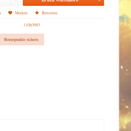
n
Merken
Bewerten
110h3003
t
Bonuspunkte sichern