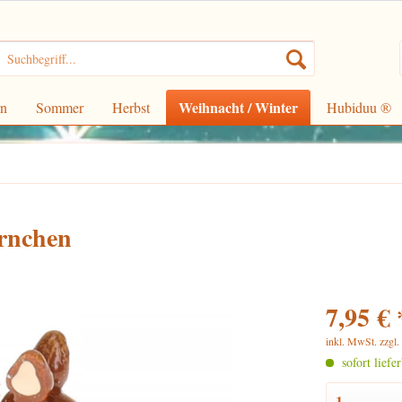
Weihnacht / Winter
rn
Sommer
Herbst
Hubiduu ®
rnchen
7,95 € 
inkl. MwSt.
zzgl
sofort liefe