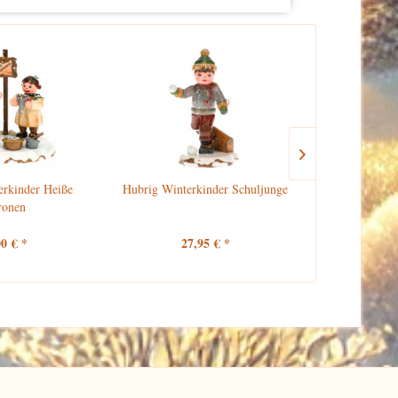
erkinder Heiße
Hubrig Winterkinder Schuljunge
Hubrig 
ronen
Schu
00 € *
27,95 € *
27