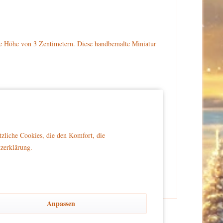
e Höhe von 3 Zentimetern. Diese handbemalte Miniatur
teht auf einem komplett eingeschneiten Sockel.
stellen.
tzliche Cookies, die den Komfort, die
tzerklärung.
er Reichweite von Kindern platziert wird, um Sicherheit
Anpassen