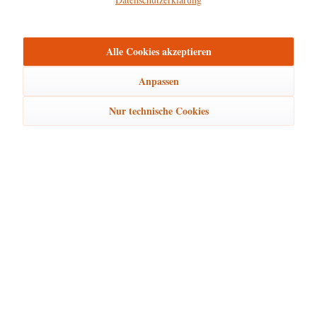
mehr
Bewertungen
0
Alle Cookies akzeptieren
Bewertungen lesen, schreiben und diskutieren...
mehr
Anpassen
Ähnliche Artikel
Nur technische Cookies
Kunden kauften auch
Kunden haben sich ebenfalls angesehen
Hubrig Laden Service
Hubrig Laden Infos
Hubrig Laden Links
Hubrig Laden Newsletter