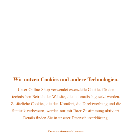
360°
28,95 € *
inkl. MwSt.
zzgl. Versandkosten
sofort lieferbar, Versand innerhalb 1-3 Werktage
In den
Warenkorb
Merken
Bewerten
Artikel-Nr.:
110h0024
P
Wir nutzen Cookies und andere Technologien.
Jetzt
Bonuspunkte sichern
Unser Online-Shop verwendet essenzielle Cookies für den
technischen Betrieb der Website, die automatisch gesetzt werden.
Beschreibung
Zusätzliche Cookies, die den Komfort, die Direktwerbung und die
Höhe der Figur: 7,5cm Die Miniatur Weihnachtseinkäufe gehört zum
Statistik verbessern, werden nur mit Ihrer Zustimmung aktiviert.
großen Winterkinder-Sortiment...
mehr
Details finden Sie in unserer Datenschutzerklärung.
Hersteller
Datenschutzerklärung