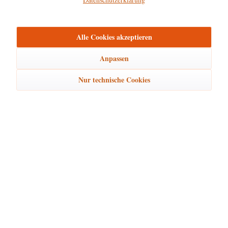
mehr
Bewertungen
0
Alle Cookies akzeptieren
Bewertungen lesen, schreiben und diskutieren...
mehr
Anpassen
Ähnliche Artikel
Nur technische Cookies
Kunden kauften auch
Kunden haben sich ebenfalls angesehen
Hubrig Laden Service
Hubrig Laden Infos
Hubrig Laden Links
Hubrig Laden Newsletter