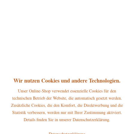
360°
11,00 € *
inkl. MwSt.
zzgl. Versandkosten
sofort lieferbar, Versand innerhalb 1-3 Werktage
In den
Warenkorb
Merken
Bewerten
Artikel-Nr.:
110h3008
P
Wir nutzen Cookies und andere Technologien.
Jetzt
Bonuspunkte sichern
Unser Online-Shop verwendet essenzielle Cookies für den
technischen Betrieb der Website, die automatisch gesetzt werden.
Beschreibung
Zusätzliche Cookies, die den Komfort, die Direktwerbung und die
Höhe der Figur: 6cm Die Hubrig Miniatur Zeitungsbote gehört zum
Statistik verbessern, werden nur mit Ihrer Zustimmung aktiviert.
großen Winterkinder-Sortiment...
mehr
Details finden Sie in unserer Datenschutzerklärung.
Hersteller
Datenschutzerklärung