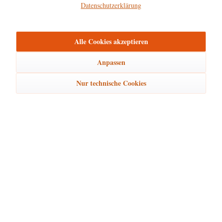
Datenschutzerklärung
Hersteller
mehr
Alle Cookies akzeptieren
Bewertungen
0
Bewertungen lesen, schreiben und diskutieren...
mehr
Anpassen
Nur technische Cookies
Ähnliche Artikel
Kunden kauften auch
Kunden haben sich ebenfalls angesehen
Hubrig Laden Service
Hubrig Laden Infos
Hubrig Laden Links