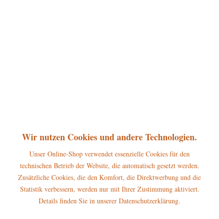
360°
28,95 € *
inkl. MwSt.
zzgl. Versandkosten
sofort lieferbar, Versand innerhalb 1-3 Werktage
In den
Warenkorb
Merken
Bewerten
Artikel-Nr.:
110h2011
Wir nutzen Cookies und andere Technologien.
P
Jetzt
Bonuspunkte sichern
Unser Online-Shop verwendet essenzielle Cookies für den
technischen Betrieb der Website, die automatisch gesetzt werden.
Beschreibung
Zusätzliche Cookies, die den Komfort, die Direktwerbung und die
Statistik verbessern, werden nur mit Ihrer Zustimmung aktiviert.
Erscheinungsjahr 2023 Höhe dieser Hubrig Figur: 6,5 cm
Warnhinweise und...
mehr
Details finden Sie in unserer Datenschutzerklärung.