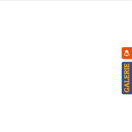
Menü
Übersicht
Winterkinder
Hubrig Winterkinder - Himmelskind mit
Weihnachtmann