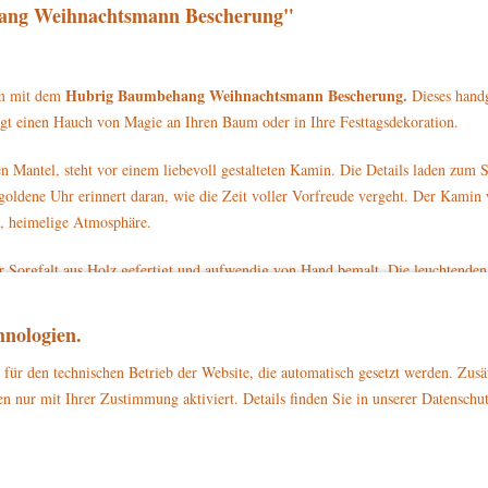
ang Weihnachtsmann Bescherung"
Hubrig Baumbehang Weihnachtsmann Bescherung.
rm mit dem
Dieses handg
ngt einen Hauch von Magie an Ihren Baum oder in Ihre Festtagsdekoration.
n Mantel, steht vor einem liebevoll gestalteten Kamin. Die Details laden zum
 goldene Uhr erinnert daran, wie die Zeit voller Vorfreude vergeht. Der Kamin
e, heimelige Atmosphäre.
r Sorgfalt aus Holz gefertigt und aufwendig von Hand bemalt. Die leuchtenden
önert.
nologien.
mbehang oder als dekoratives Element in Ihrem Zuhause. Es ist auch ein wunde
der Prägung „Original Hubrig“ garantiert die Echtheit und Qualität dieses auß
für den technischen Betrieb der Website, die automatisch gesetzt werden. Zusä
n nur mit Ihrer Zustimmung aktiviert. Details finden Sie in unserer Datenschu
skunst und genießen Sie die festliche Stimmung, die dieser Baumbehang in Ihr