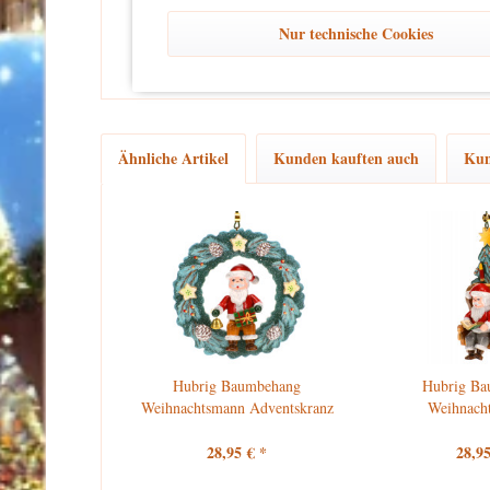
kein Spielzeug
Dieses Produkt ist
und eignet sich aussch
und unbeschwertes Dekorieren zu gewährleisten.
Nur technische Cookies
Ähnliche Artikel
Kunden kauften auch
Kun
Hubrig Baumbehang
Hubrig Ba
Weihnachtsmann Adventskranz
Weihnacht
28,95 € *
28,95