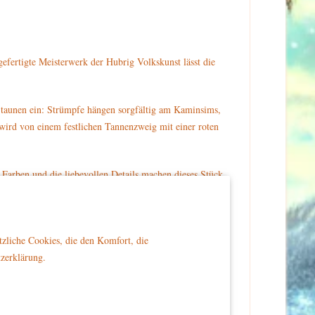
efertigte Meisterwerk der Hubrig Volkskunst lässt die
 Staunen ein: Strümpfe hängen sorgfältig am Kaminsims,
 wird von einem festlichen Tannenzweig mit einer roten
 Farben und die liebevollen Details machen dieses Stück
rbares Geschenk, um die Magie der Weihnachtszeit mit
ergewöhnlichen Sammlerstücks.
tzliche Cookies, die den Komfort, die
tzerklärung.
 Zuhause bringt.