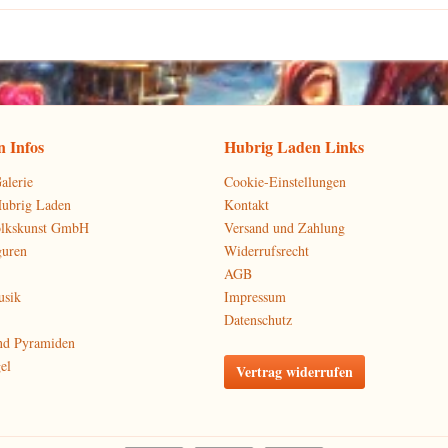
 Infos
Hubrig Laden Links
alerie
Cookie-Einstellungen
Hubrig Laden
Kontakt
olkskunst GmbH
Versand und Zahlung
guren
Widerrufsrecht
AGB
usik
Impressum
Datenschutz
nd Pyramiden
el
Vertrag widerrufen