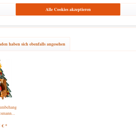
zu Dekorationszwecken
ließlich
. Bitte stellen Sie sicher, dass es außerhalb d
Alle Cookies akzeptieren
den haben sich ebenfalls angesehen
umbehang
smann...
 € *