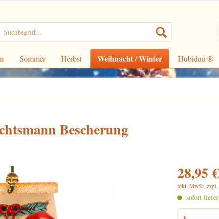
Weihnacht / Winter
rn
Sommer
Herbst
Hubiduu ®
chtsmann Bescherung
28,95 €
inkl. MwSt.
zzgl
sofort liefe