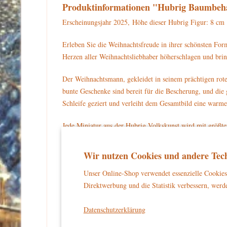
Produktinformationen "Hubrig Baumbeh
Erscheinungsjahr 2025, Höhe dieser Hubrig Figur: 8 cm
Erleben Sie die Weihnachtsfreude in ihrer schönsten Fo
Herzen aller Weihnachtsliebhaber höherschlagen und bri
Der Weihnachtsmann, gekleidet in seinem prächtigen rote
bunte Geschenke sind bereit für die Bescherung, und die
Schleife geziert und verleiht dem Gesamtbild eine warm
Jede Miniatur aus der Hubrig Volkskunst wird mit größte
zu einem einzigartigen Blickfang, der die Festtage versch
Wir nutzen Cookies und andere Tech
Dieses charmante Kunstwerk eignet sich perfekt als Bau
Ihren Liebsten zu teilen. Das kleine goldene Schild mit 
Unser Online-Shop verwendet essenzielle Cookies 
Direktwerbung und die Statistik verbessern, werde
Tauchen Sie ein in die wundervolle Welt der Hubrig Volk
Datenschutzerklärung
Warnhinweise und Sicherheitsinformationen: