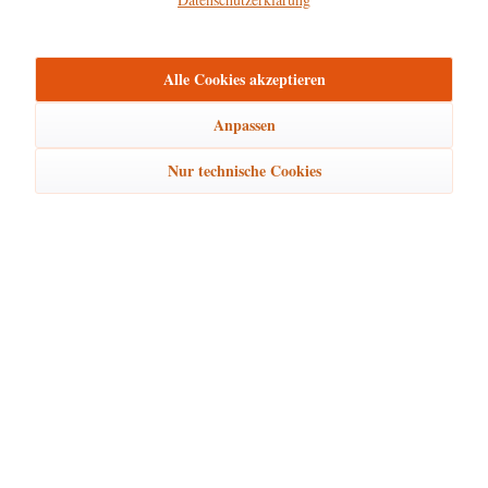
mehr
Bewertungen
0
Alle Cookies akzeptieren
Bewertungen lesen, schreiben und diskutieren...
mehr
Anpassen
Ähnliche Artikel
Nur technische Cookies
Kunden kauften auch
Kunden haben sich ebenfalls angesehen
Hubrig Laden Service
Hubrig Laden Infos
Hubrig Laden Links
Hubrig Laden Newsletter