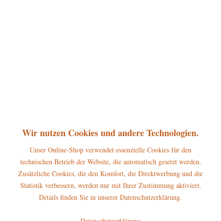
360°
25,50 € *
inkl. MwSt.
zzgl. Versandkosten
Artikel ist vorbestellbar und lieferbar ab dem 1. September 2026
Vorbestellen
Merken
Bewerten
Artikel-Nr.:
140h4001
P
Wir nutzen Cookies und andere Technologien.
Jetzt
Bonuspunkte sichern
Unser Online-Shop verwendet essenzielle Cookies für den
technischen Betrieb der Website, die automatisch gesetzt werden.
Beschreibung
Zusätzliche Cookies, die den Komfort, die Direktwerbung und die
Erscheinungsjahr 2026 Höhe dieses Hubrig-Baumclipser: 9cm Der
Statistik verbessern, werden nur mit Ihrer Zustimmung aktiviert.
Hubrig Baumclipser...
mehr
Details finden Sie in unserer Datenschutzerklärung.
Hersteller
Datenschutzerklärung