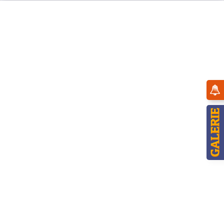
Menü
Übersicht
Baumbehang
Hubrig Baumclipser - Schneefräulein