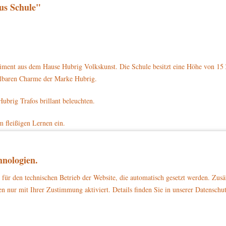
us Schule"
iment aus dem Hause Hubrig Volkskunst. Die Schule besitzt eine Höhe von 15 
selbaren Charme der Marke Hubrig.
Hubrig Trafos brillant beleuchten.
m fleißigen Lernen ein.
nten zwei Fenster und oben fünf. An der linken und rechten Wand befindet sich
un. Links und rechts von der Tür stehen zwei Blumentöpfe mit grünen Pflanzen 
nologien.
 große Uhr. Sie zeigt an, dass es kurz nach 6 Uhr ist. Auf dem blauen Dach hän
für den technischen Betrieb der Website, die automatisch gesetzt werden. Zusä
en Sockel.
n nur mit Ihrer Zustimmung aktiviert. Details finden Sie in unserer Datenschu
le mit der Artikelnummer 400h0005 direkt auf www.hubrig-laden.de bestellen