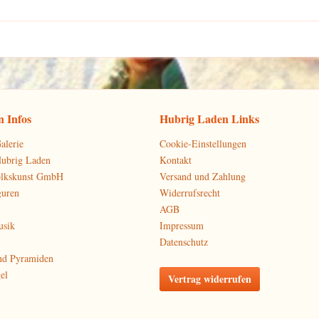
 Infos
Hubrig Laden Links
alerie
Cookie-Einstellungen
Hubrig Laden
Kontakt
olkskunst GmbH
Versand und Zahlung
guren
Widerrufsrecht
AGB
usik
Impressum
Datenschutz
nd Pyramiden
el
Vertrag widerrufen