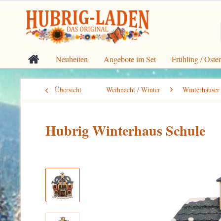
Neuheiten
Angebote im Set
Frühling / Oste
Übersicht
Weihnacht / Winter
Winterhäuser
Hubrig Winterhaus Schule