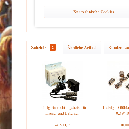
kein Spielzeug
Dieses Produkt ist
und eignet sich aussch
Nur technische Cookies
und unbeschwertes Dekorieren zu gewährleisten.
Zubehör
2
Ähnliche Artikel
Kunden kau
Hubrig Beleuchtungstrafo für
Hubrig - Glühl
Häuser und Laternen
0,3W 10
24,50 € *
10,00