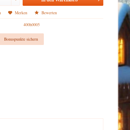
n
Merken
Bewerten
400h0005
t
Bonuspunkte sichern