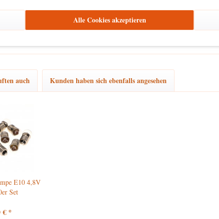
zu Dekorationszwecken
ließlich
. Bitte stellen Sie sicher, dass es außerhalb d
Alle Cookies akzeptieren
ften auch
Kunden haben sich ebenfalls angesehen
ampe E10 4,8V
er Set
 € *