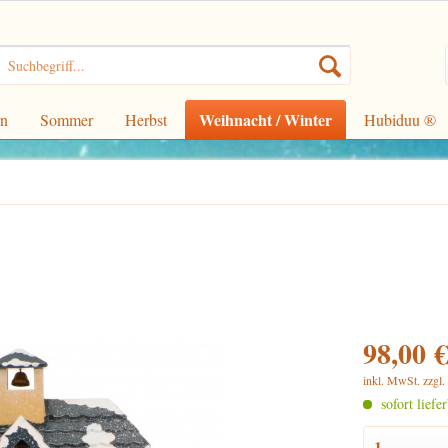
Weihnacht / Winter
rn
Sommer
Herbst
Hubiduu ®
98,00 €
inkl. MwSt.
zzgl
sofort liefe