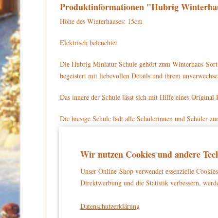
Produktinformationen "Hubrig Winterha
Höhe des Winterhauses: 15cm
Elektrisch beleuchtet
Die Hubrig Miniatur Schule gehört zum Winterhaus-Sort
begeistert mit liebevollen Details und ihrem unverwech
Das innere der Schule lässt sich mit Hilfe eines Original 
Die hiesige Schule lädt alle Schülerinnen und Schüler zu
Die Wände der Schule sind rot. An der Vorderseite sind u
einen braunen Holzrahmen. Die große Eingangstür ist bra
Wir nutzen Cookies und andere Tech
mit der Aufschrift "Schule". Über dem Schild hängt eine
Unser Online-Shop verwendet essenzielle Cookies 
Schnee bedeckt. Die Schule steht auf einem eingeschneit
Direktwerbung und die Statistik verbessern, werde
Für Ihre Sammlung können Sie die Hubrig Miniatur Schu
Datenschutzerklärung
Warnhinweise und Sicherheitsinformationen: