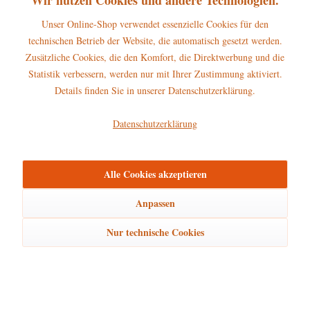
Unser Online-Shop verwendet essenzielle Cookies für den
technischen Betrieb der Website, die automatisch gesetzt werden.
Zusätzliche Cookies, die den Komfort, die Direktwerbung und die
Hubrig Wichtel SET - Vanillie, Erdbeer und Limette
Statistik verbessern, werden nur mit Ihrer Zustimmung aktiviert.
Details finden Sie in unserer Datenschutzerklärung.
135,00 € *
Datenschutzerklärung
Beschreibung
Alle Cookies akzeptieren
Erscheinungsjahr 2026 Größe: ca. 14cm Der Hubrig Wichtel
Anpassen
„Erdbeere“ ist eine farbenfrohe,...
mehr
Nur technische Cookies
Hersteller
mehr
Bewertungen
0