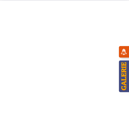
Menü
Übersicht
Winterkinder
Hubrig Räuchermann Winterkinder -
Lebkuchenhändlerin