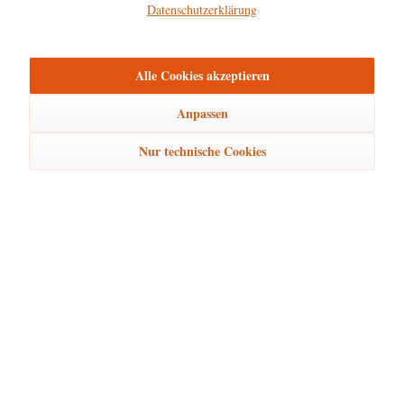
Datenschutzerklärung
Hersteller
mehr
Alle Cookies akzeptieren
Bewertungen
0
Bewertungen lesen, schreiben und diskutieren...
mehr
Anpassen
Nur technische Cookies
Ähnliche Artikel
Kunden kauften auch
Kunden haben sich ebenfalls angesehen
Hubrig Laden Service
Hubrig Laden Infos
Hubrig Laden Links