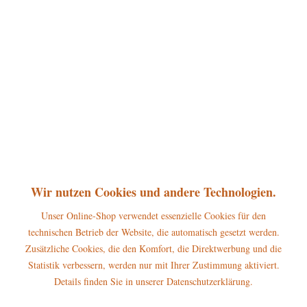
360°
75,00 € *
inkl. MwSt.
zzgl. Versandkosten
sofort lieferbar, Versand innerhalb 1-3 Werktage
In den
Warenkorb
Merken
Bewerten
Artikel-Nr.:
105h4010
Wir nutzen Cookies und andere Technologien.
P
Jetzt
Bonuspunkte sichern
Unser Online-Shop verwendet essenzielle Cookies für den
technischen Betrieb der Website, die automatisch gesetzt werden.
Beschreibung
Zusätzliche Cookies, die den Komfort, die Direktwerbung und die
Statistik verbessern, werden nur mit Ihrer Zustimmung aktiviert.
Erscheinungsjahr 2019 Höhe dieser Hubrig Figur: 20cm Warnhinweise
und...
mehr
Details finden Sie in unserer Datenschutzerklärung.