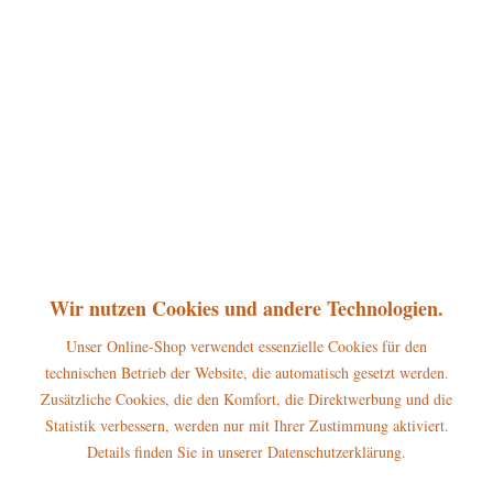
360°
59,00 € *
inkl. MwSt.
zzgl. Versandkosten
sofort lieferbar, Versand innerhalb 1-3 Werktage
In den
Warenkorb
Merken
Bewerten
Artikel-Nr.:
105h1102
Wir nutzen Cookies und andere Technologien.
P
Jetzt
Bonuspunkte sichern
Unser Online-Shop verwendet essenzielle Cookies für den
technischen Betrieb der Website, die automatisch gesetzt werden.
Beschreibung
Zusätzliche Cookies, die den Komfort, die Direktwerbung und die
Statistik verbessern, werden nur mit Ihrer Zustimmung aktiviert.
Maße der Figur: 17 x 15cm Der Hubrig Räucherwichtel Schneemann
mit Teelicht gehört zum großen...
mehr
Details finden Sie in unserer Datenschutzerklärung.