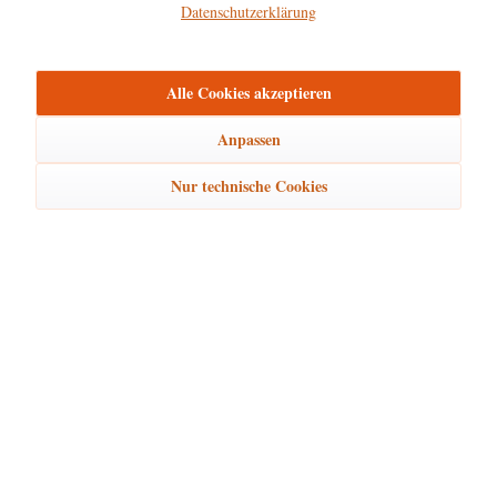
Datenschutzerklärung
Hersteller
mehr
Alle Cookies akzeptieren
Bewertungen
0
Bewertungen lesen, schreiben und diskutieren...
mehr
Anpassen
Nur technische Cookies
Ähnliche Artikel
Kunden kauften auch
Kunden haben sich ebenfalls angesehen
Hubrig Laden Service
Hubrig Laden Infos
Hubrig Laden Links