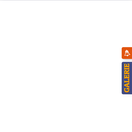
Menü
Übersicht
Räucherwichtel
Hubrig Räucherwichtel Schneemann mit
Teelicht